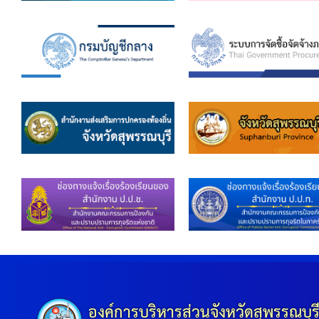
องค์การบริหารส่วนจังหวัดสุพรรณบุร