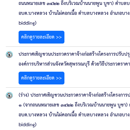
ประกาศขายทอดตลาดทรัพย์สินประจำปี
ถนนหมายเลข ๓๔๒๒ ถึงบริเวณบ้านนายพูน บูชา) ตำบลบางเล
อบต.บางหลวง บ้านไผ่คอกเนื้อ ตำบลบางหลวง อำเภอบางเล
ประกาศกำหนดอายุการใช้งานของสินทรัพย์ขององค์การ
bidding)
คู่มือการปฏิบัติงานฝ่ายทะเบียนพัสดุและทรัพย์สิน
คลิกดูรายละเอียด >>
การประเมินความพึงพอใจของการดำเนินงาน อบจ.สุพ
ประกาศเชิญชวนประกวดราคาจ้างก่อสร้างโครงการปรับปรุ
องค์การบริหารส่วนจังหวัดสุพรรณบุรี ด้วยวิธีประกวดราคา
ขั้นตอนและวิธีการชำระภาษีฯ
คลิกดูรายละเอียด >>
แบบฟอร์มการชำระภาษีฯ
(ร่าง) ประกาศเชิญชวนประกวดราคาจ้างก่อสร้างโครงการปร
การบริการแบบเบ็ดเสร็จ (One Stop Service)
๑ (จากถนนหมายเลข ๓๔๒๒ ถึงบริเวณบ้านนายพูน บูชา) ตำบ
หนังสือสั่งการ
อบต.บางหลวง บ้านไผ่คอกเนื้อ ตำบลบางหลวง อำเภอบางเล
bidding)