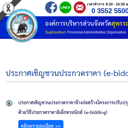
เวลาทำการ 8:30 - 16:30 น
0 3552 550
หน้าแรก
องค์การบริหารส่วนจังหวัด
สุพรรณ
ประวัติ อบจ
Suphanburi
Provincial Administrative Organization
ข้อมูลพื้นฐาน
อำนาจหน้าที่
ประกาศเชิญชวนประกวดราคา (e-bidd
โครงสร้างองค์กร
โครงสร้างการแบ่งส่วนราชการ
ประกาศเชิญชวนประกวดราคาจ้างก่อสร้างโครงการปรับปรุง
วิสัยทัศน์
ด้วยวิธีประกวดราคาอิเล็กทรอนิกส์ (e-bidding)
คลิกดูรายละเอียด >>