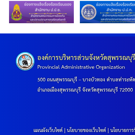
ประกาศขายทอดตลาดทรัพย์สินประจำปี
ประกาศกำหนดอายุการใช้งานของสินทรัพย์ขององค์การ
คู่มือการปฏิบัติงานฝ่ายทะเบียนพัสดุและทรัพย์สิน
การประเมินความพึงพอใจของการดำเนินงาน อบจ.สุพ
องค์การบริหารส่วนจังหวัดสุพรรณบุร
Provincial Administrative Organization
ขั้นตอนและวิธีการชำระภาษีฯ
500 ถนนสุพรรณบุรี – บางบัวทอง ตำบลท่าระหั
แบบฟอร์มการชำระภาษีฯ
อำเภอเมืองสุพรรณบุรี จังหวัดสุพรรณบุรี 72000
การบริการแบบเบ็ดเสร็จ (One Stop Service)
หนังสือสั่งการ
แผนผังเว็บไซต์
|
นโยบายของเว็บไซต์
|
นโยบายการร