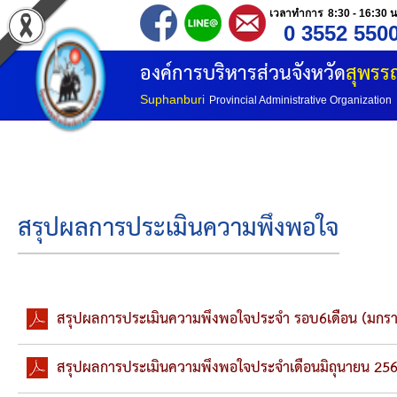
เวลาทำการ 8:30 - 16:30 น
0 3552 550
หน้าแรก
องค์การบริหารส่วนจังหวัด
สุพรรณ
ประวัติ อบจ
Suphanburi
Provincial Administrative Organization
ข้อมูลพื้นฐาน
อำนาจหน้าที่
สรุปผลการประเมินความพึงพอใจ
โครงสร้างองค์กร
โครงสร้างการแบ่งส่วนราชการ
สรุปผลการประเมินความพึงพอใจประจำ รอบ6เดือน (มกราค
วิสัยทัศน์
สรุปผลการประเมินความพึงพอใจประจำเดือนมิถุนายน 25