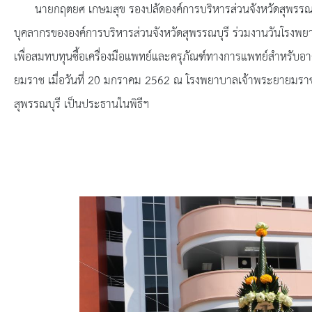
ยุทธศาสตร์การพัฒนา
นายกฤตยศ เกษมสุข รองปลัดองค์การบริหารส่วนจังหวัดสุพรรณบุร
บุคลากรขององค์การบริหารส่วนจังหวัดสุพรรณบุรี ร่วมงานวันโรงพยา
ประวัตินายก
เพื่อสมทบทุนซื้อเครื่องมือแพทย์และครุภัณฑ์ทางการแพทย์สำหรับอาค
รายการ อบจ.สัมพันธ์
ยมราช เมื่อวันที่ 20 มกราคม 2562 ณ โรงพยาบาลเจ้าพระยายมราช อ
สุพรรณบุรี เป็นประธานในพิธีฯ
กิจกรรม
ข่าวประชาสัมพันธ์
ประกาศจัดซื้อ-จัดจ้าง
ประกาศจัดซื้อ-จัดจ้างภาครัฐ
รายงานผู้ใช้บริการกล้อง CCTV