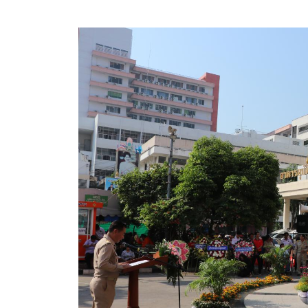
ประกาศขายทอดตลาดทรัพย์สินประจำปี
ประกาศกำหนดอายุการใช้งานของสินทรัพย์ขององค์การ
คู่มือการปฏิบัติงานฝ่ายทะเบียนพัสดุและทรัพย์สิน
การประเมินความพึงพอใจของการดำเนินงาน อบจ.สุพ
ขั้นตอนและวิธีการชำระภาษีฯ
แบบฟอร์มการชำระภาษีฯ
การบริการแบบเบ็ดเสร็จ (One Stop Service)
หนังสือสั่งการ