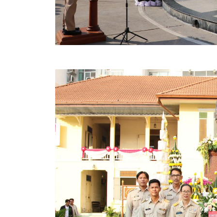
สรุปผลการปฏิบัติงานประจำเดือน GPS
ระเบียบพัสดุฯ การจัดซื้อจัดจ้าง
การเสริมสร้างคุณธรรมจริยธรรม
ITA : การประเมินคุณธรรมและความโปร่งใสในการดำ
การจัดการความรู้ (KM)
ข้อระเบียบและกฎหมาย
มาตรฐานการปฏิบัติงาน
แผนพัฒนาท้องถิ่น ของอบจ.สุพรรณบุรี