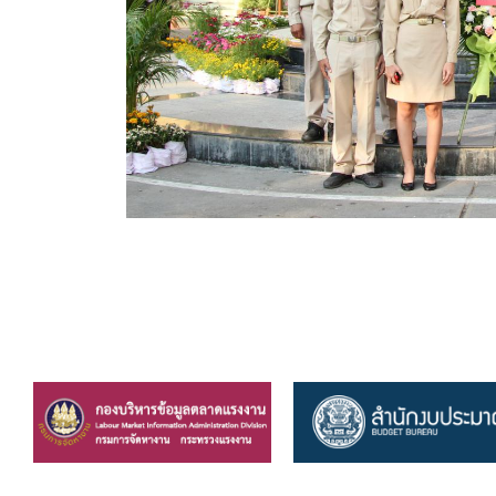
ข้อบัญญัติงบประมาณรายจ่ายประจำปี ของ อบจ.สุพ
ข้อบัญญัติอื่นๆ ของ อบจ.สุพรรณบุรี
รายงานการประชุมสภา อบจ.สุพรรณบุรี
รายงานรายรับรายจ่าย อบจ.สุพรรณบุรี
รายงานการติดตามและประเมินผลแผนพัฒนาท้องถิ่นข
สรุปผลการประเมินความพึงพอใจ
ระบบสืบค้นข้อมูล ประกาศ ก.จ.จ. สุพรรณบุรี (พ.ศ.2
Document