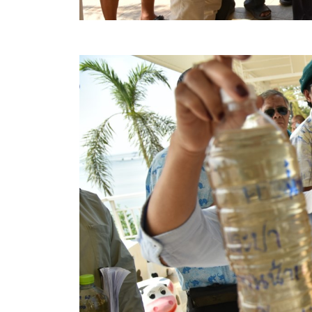
สรุปผลการปฏิบัติงานประจำเดือน GPS
ระเบียบพัสดุฯ การจัดซื้อจัดจ้าง
การเสริมสร้างคุณธรรมจริยธรรม
ITA : การประเมินคุณธรรมและความโปร่งใสในการดำ
การจัดการความรู้ (KM)
ข้อระเบียบและกฎหมาย
มาตรฐานการปฏิบัติงาน
แผนพัฒนาท้องถิ่น ของอบจ.สุพรรณบุรี