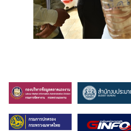
ข้อบัญญัติงบประมาณรายจ่ายประจำปี ของ อบจ.สุพ
ข้อบัญญัติอื่นๆ ของ อบจ.สุพรรณบุรี
รายงานการประชุมสภา อบจ.สุพรรณบุรี
รายงานรายรับรายจ่าย อบจ.สุพรรณบุรี
รายงานการติดตามและประเมินผลแผนพัฒนาท้องถิ่นข
สรุปผลการประเมินความพึงพอใจ
ระบบสืบค้นข้อมูล ประกาศ ก.จ.จ. สุพรรณบุรี (พ.ศ.2
Document