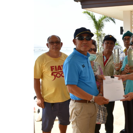
ประกาศขายทอดตลาดทรัพย์สินประจำปี
ประกาศกำหนดอายุการใช้งานของสินทรัพย์ขององค์การ
คู่มือการปฏิบัติงานฝ่ายทะเบียนพัสดุและทรัพย์สิน
การประเมินความพึงพอใจของการดำเนินงาน อบจ.สุพ
ขั้นตอนและวิธีการชำระภาษีฯ
แบบฟอร์มการชำระภาษีฯ
การบริการแบบเบ็ดเสร็จ (One Stop Service)
หนังสือสั่งการ