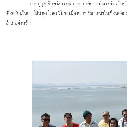
ยุทธศาสตร์การพัฒนา
นายบุญชู จันทร์สุวรรณ นายกองค์การบริหารส่วนจังหวัดสุพรรณบุ
เดือดร้อนในการใช้น้ำอุปโภคบริโภค เนื่องจากปริมาณน้ำในเขื่อนลดลง
ประวัตินายก
อำเภอด่านช้าง
รายการ อบจ.สัมพันธ์
กิจกรรม
ข่าวประชาสัมพันธ์
ประกาศจัดซื้อ-จัดจ้าง
ประกาศจัดซื้อ-จัดจ้างภาครัฐ
รายงานผู้ใช้บริการกล้อง CCTV