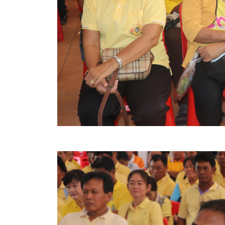
สรุปผลการปฏิบัติงานประจำเดือน GPS
ระเบียบพัสดุฯ การจัดซื้อจัดจ้าง
การเสริมสร้างคุณธรรมจริยธรรม
ITA : การประเมินคุณธรรมและความโปร่งใสในการดำ
การจัดการความรู้ (KM)
ข้อระเบียบและกฎหมาย
มาตรฐานการปฏิบัติงาน
แผนพัฒนาท้องถิ่น ของอบจ.สุพรรณบุรี