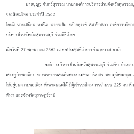
ยุทธศาสตร์การพัฒนา
นายบุญชู จันทร์สุวรรณ นายกองค์การบริหารส่วนจังหวัดสุพรรณบุรี เป็
ของสังคมไทย ประจำปี 2562
ประวัตินายก
โดยมี นายเสมียน หงส์โต นายธงชัย กล่ำจตุรงค์ สมาชิกสภา องค์การบริหาร
รายการ อบจ.สัมพันธ์
บริหารส่วนจังหวัดสุพรรณบุรี ร่วมพิธีเปิดฯ
กิจกรรม
เมื่อวันที่ 27 พฤษภาคม 2562 ณ หอประชุมที่ว่าการอำเภอบางปลาม้า
องค์การบริหารส่วนจังหวัดสุพรรณบุรี ร่วมกับ อำเภอบางปลาม้า ดำ
ข่าวประชาสัมพันธ์
เศรษฐกิจพอเพียง ของพระบาทสมเด็จพระบรมชนกาธิเบศร มหาภูมิพลอดุลย
ประกาศจัดซื้อ-จัดจ้าง
ให้อยู่บนความพอเพียง พึ่งพาตนเองได้ มีผู้เข้าร่วมโครงการจำนวน 225 คน ศ
พังงา และจังหวัดสุราษฎร์ธานี
ประกาศจัดซื้อ-จัดจ้างภาครัฐ
รายงานผู้ใช้บริการกล้อง CCTV