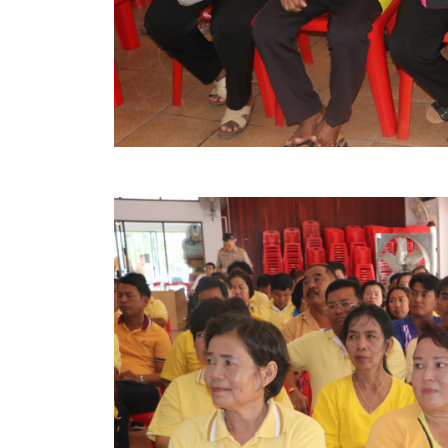
ประกาศขายทอดตลาดทรัพย์สินประจำปี
ประกาศกำหนดอายุการใช้งานของสินทรัพย์ขององค์การ
คู่มือการปฏิบัติงานฝ่ายทะเบียนพัสดุและทรัพย์สิน
การประเมินความพึงพอใจของการดำเนินงาน อบจ.สุพ
ขั้นตอนและวิธีการชำระภาษีฯ
แบบฟอร์มการชำระภาษีฯ
การบริการแบบเบ็ดเสร็จ (One Stop Service)
หนังสือสั่งการ