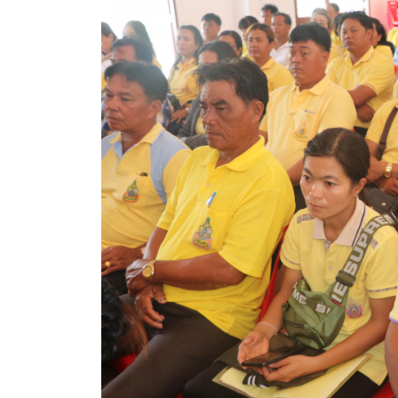
คลินิกเซ็นเตอร์
แบบฟอร์มบริหารงานบุคคล
รายงานตรวจสอบภายใน
รายงานเครื่องจักรกล อบจ.
ศูนย์อำนวยการการเลือกตั้ง สมาชิกสภาและนายก อบจ
งานแผนการบริหารจัดการความเสี่ยงของ อบจ.สุพรรณ
ติดต่อ