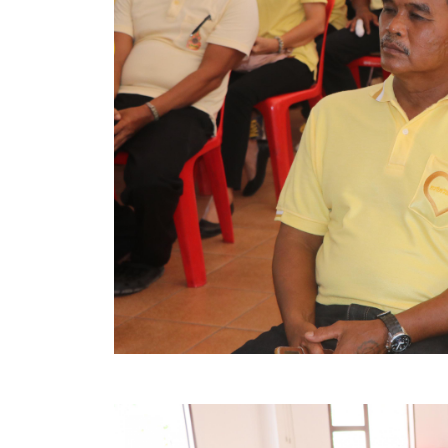
ข้อบัญญัติงบประมาณรายจ่ายประจำปี ของ อบจ.สุพ
ข้อบัญญัติอื่นๆ ของ อบจ.สุพรรณบุรี
รายงานการประชุมสภา อบจ.สุพรรณบุรี
รายงานรายรับรายจ่าย อบจ.สุพรรณบุรี
รายงานการติดตามและประเมินผลแผนพัฒนาท้องถิ่นข
สรุปผลการประเมินความพึงพอใจ
ระบบสืบค้นข้อมูล ประกาศ ก.จ.จ. สุพรรณบุรี (พ.ศ.2
Document