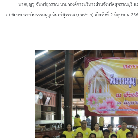
ยุทธศาสตร์การพัฒนา
นายบุญชู จันทร์สุวรรณ นายกองค์การบริหารส่วนจังหวัดสุพรรณบุรี แล
อุปสมบท นายวันธรรมนูญ จันทร์สุวรรณ (บุตรชาย) เมื่อวันที่ 2 มิถุนายน 25
ประวัตินายก
รายการ อบจ.สัมพันธ์
กิจกรรม
ข่าวประชาสัมพันธ์
ประกาศจัดซื้อ-จัดจ้าง
ประกาศจัดซื้อ-จัดจ้างภาครัฐ
รายงานผู้ใช้บริการกล้อง CCTV