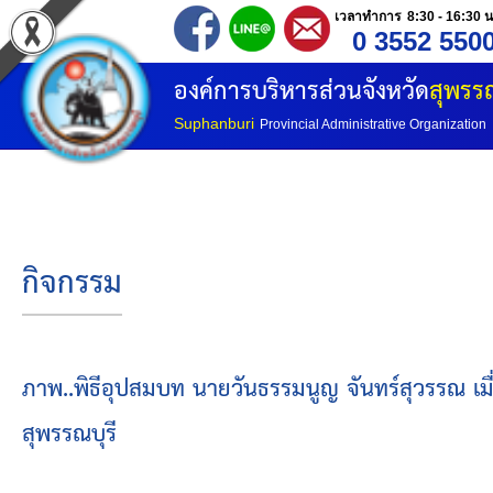
เวลาทำการ 8:30 - 16:30 น
0 3552 550
หน้าแรก
องค์การบริหารส่วนจังหวัด
สุพรรณ
ประวัติ อบจ
Suphanburi
Provincial Administrative Organization
ข้อมูลพื้นฐาน
อำนาจหน้าที่
กิจกรรม
โครงสร้างองค์กร
โครงสร้างการแบ่งส่วนราชการ
ภาพ..พิธีอุปสมบท นายวันธรรมนูญ จันทร์สุวรรณ เมื
สุพรรณบุรี
วิสัยทัศน์