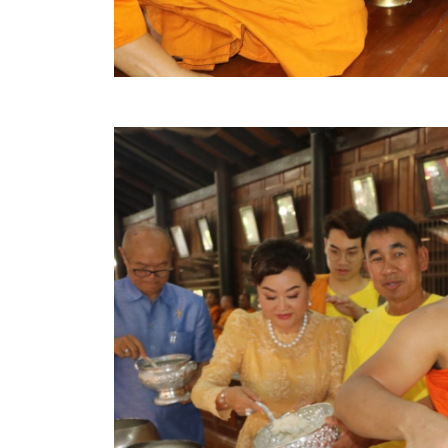
ข้อบัญญัติงบประมาณรายจ่ายประจำปี ของ อบจ.สุพ
ข้อบัญญัติอื่นๆ ของ อบจ.สุพรรณบุรี
รายงานการประชุมสภา อบจ.สุพรรณบุรี
รายงานรายรับรายจ่าย อบจ.สุพรรณบุรี
รายงานการติดตามและประเมินผลแผนพัฒนาท้องถิ่นข
สรุปผลการประเมินความพึงพอใจ
ระบบสืบค้นข้อมูล ประกาศ ก.จ.จ. สุพรรณบุรี (พ.ศ.2
Document