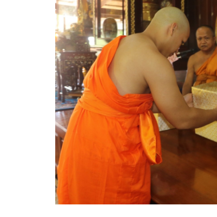
ประกาศขายทอดตลาดทรัพย์สินประจำปี
ประกาศกำหนดอายุการใช้งานของสินทรัพย์ขององค์การ
คู่มือการปฏิบัติงานฝ่ายทะเบียนพัสดุและทรัพย์สิน
การประเมินความพึงพอใจของการดำเนินงาน อบจ.สุพ
ขั้นตอนและวิธีการชำระภาษีฯ
แบบฟอร์มการชำระภาษีฯ
การบริการแบบเบ็ดเสร็จ (One Stop Service)
หนังสือสั่งการ