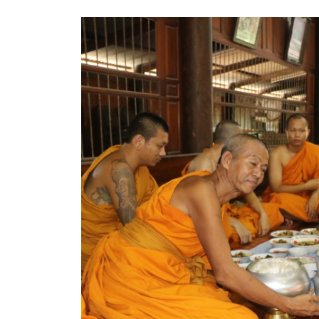
สรุปผลการปฏิบัติงานประจำเดือน GPS
ระเบียบพัสดุฯ การจัดซื้อจัดจ้าง
การเสริมสร้างคุณธรรมจริยธรรม
ITA : การประเมินคุณธรรมและความโปร่งใสในการดำ
การจัดการความรู้ (KM)
ข้อระเบียบและกฎหมาย
มาตรฐานการปฏิบัติงาน
แผนพัฒนาท้องถิ่น ของอบจ.สุพรรณบุรี