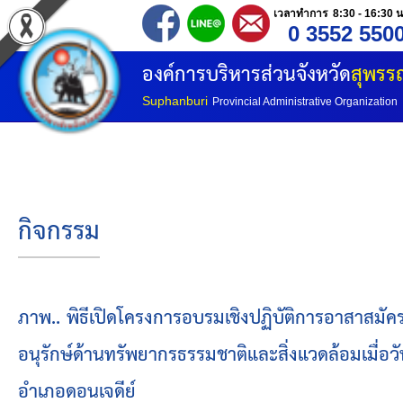
เวลาทำการ 8:30 - 16:30 น
0 3552 550
หน้าแรก
องค์การบริหารส่วนจังหวัด
สุพรรณ
ประวัติ อบจ
Suphanburi
Provincial Administrative Organization
ข้อมูลพื้นฐาน
อำนาจหน้าที่
กิจกรรม
โครงสร้างองค์กร
โครงสร้างการแบ่งส่วนราชการ
ภาพ.. พิธีเปิดโครงการอบรมเชิงปฏิบัติการอาสาสมัคร
อนุรักษ์ด้านทรัพยากรธรรมชาติและสิ่งแวดล้อมเมื่อ
วิสัยทัศน์
อำเภอดอนเจดีย์