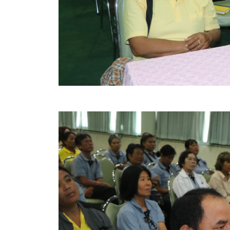
สรุปผลการปฏิบัติงานประจำเดือน GPS
ระเบียบพัสดุฯ การจัดซื้อจัดจ้าง
การเสริมสร้างคุณธรรมจริยธรรม
ITA : การประเมินคุณธรรมและความโปร่งใสในการดำ
การจัดการความรู้ (KM)
ข้อระเบียบและกฎหมาย
มาตรฐานการปฏิบัติงาน
แผนพัฒนาท้องถิ่น ของอบจ.สุพรรณบุรี