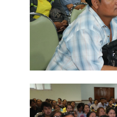
ข้อบัญญัติงบประมาณรายจ่ายประจำปี ของ อบจ.สุพ
ข้อบัญญัติอื่นๆ ของ อบจ.สุพรรณบุรี
รายงานการประชุมสภา อบจ.สุพรรณบุรี
รายงานรายรับรายจ่าย อบจ.สุพรรณบุรี
รายงานการติดตามและประเมินผลแผนพัฒนาท้องถิ่นข
สรุปผลการประเมินความพึงพอใจ
ระบบสืบค้นข้อมูล ประกาศ ก.จ.จ. สุพรรณบุรี (พ.ศ.2
Document