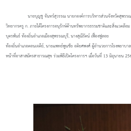
ยุทธศาสตร์การพัฒนา
ประวัตินายก
นายบุญชู จันทร์สุวรรณ นายกองค์การบริหารส่วนจังหวัดสุพรรณบุ
วิทยากรครู ก.
ภายใต้โครงการอนุรักษ์ด้านทรัพยากรธรรมชาติและสิ่งแวดล้อม
รายการ อบจ.สัมพันธ์
บุตรพันธ์ ท้องถิ่นอำเภอเมืองสุพรรณบุรี
, นางสุณีรัตน์ เฟื่องฟูลอย
ท้องถิ่นอำเภอดอนเจดีย์, นายแพทย์พูนชัย อติยศพงศ์ ผู้อำนวยการโรงพยาบาล
กิจกรรม
หน้าที่อาสาสมัครสาธารณสุข ร่วมพิธีเปิดโครงการฯ
เมื่อวันที่ 13 มิถุนายน 
ข่าวประชาสัมพันธ์
ประกาศจัดซื้อ-จัดจ้าง
ประกาศจัดซื้อ-จัดจ้างภาครัฐ
รายงานผู้ใช้บริการกล้อง CCTV