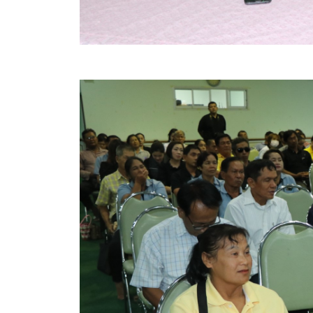
ประกาศขายทอดตลาดทรัพย์สินประจำปี
ประกาศกำหนดอายุการใช้งานของสินทรัพย์ขององค์การ
คู่มือการปฏิบัติงานฝ่ายทะเบียนพัสดุและทรัพย์สิน
การประเมินความพึงพอใจของการดำเนินงาน อบจ.สุพ
ขั้นตอนและวิธีการชำระภาษีฯ
แบบฟอร์มการชำระภาษีฯ
การบริการแบบเบ็ดเสร็จ (One Stop Service)
หนังสือสั่งการ