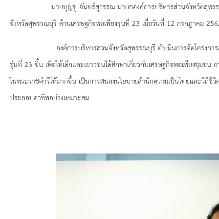
ยุทธศาสตร์การพัฒนา
นายบุญชู จันทร์สุวรรณ นายกองค์การบริหารส่วนจังหวัดสุพรรณบุรี เ
จังหวัดสุพรรณบุรี ด้านเศรษฐกิจพอเพียงรุ่นที่ 23 เมื่อวันที่ 12 กรกฎาคม 2
ประวัตินายก
องค์การบริหารส่วนจังหวัดสุพรรณบุรี ดำเนินการจัดโครงการส่งเสริม
รายการ อบจ.สัมพันธ์
รุ่นที่ 23 ขึ้น เพื่อให้เด็กและเยาวชนได้ศึกษาเกี่ยวกับเศรษฐกิจพอเพียงชุมช
กิจกรรม
ในพระราชดำริให้มากขึ้น เป็นการสนองนโยบายสำนึกความเป็นไทยและวิถีชีวิต
ประกอบอาชีพอย่างเหมาะสม
ข่าวประชาสัมพันธ์
ประกาศจัดซื้อ-จัดจ้าง
ประกาศจัดซื้อ-จัดจ้างภาครัฐ
รายงานผู้ใช้บริการกล้อง CCTV