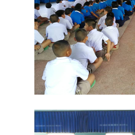
สรุปผลการปฏิบัติงานประจำเดือน GPS
ระเบียบพัสดุฯ การจัดซื้อจัดจ้าง
การเสริมสร้างคุณธรรมจริยธรรม
ITA : การประเมินคุณธรรมและความโปร่งใสในการดำ
การจัดการความรู้ (KM)
ข้อระเบียบและกฎหมาย
มาตรฐานการปฏิบัติงาน
แผนพัฒนาท้องถิ่น ของอบจ.สุพรรณบุรี