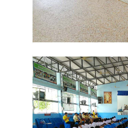
ประกาศขายทอดตลาดทรัพย์สินประจำปี
ประกาศกำหนดอายุการใช้งานของสินทรัพย์ขององค์การ
คู่มือการปฏิบัติงานฝ่ายทะเบียนพัสดุและทรัพย์สิน
การประเมินความพึงพอใจของการดำเนินงาน อบจ.สุพ
ขั้นตอนและวิธีการชำระภาษีฯ
แบบฟอร์มการชำระภาษีฯ
การบริการแบบเบ็ดเสร็จ (One Stop Service)
หนังสือสั่งการ