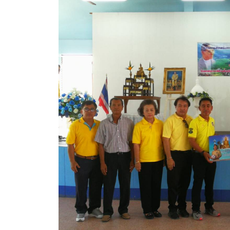
ข้อบัญญัติงบประมาณรายจ่ายประจำปี ของ อบจ.สุพ
ข้อบัญญัติอื่นๆ ของ อบจ.สุพรรณบุรี
รายงานการประชุมสภา อบจ.สุพรรณบุรี
รายงานรายรับรายจ่าย อบจ.สุพรรณบุรี
รายงานการติดตามและประเมินผลแผนพัฒนาท้องถิ่นข
สรุปผลการประเมินความพึงพอใจ
ระบบสืบค้นข้อมูล ประกาศ ก.จ.จ. สุพรรณบุรี (พ.ศ.2
Document