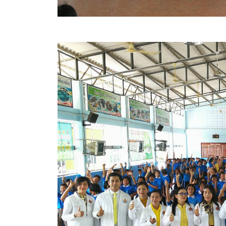
คลินิกเซ็นเตอร์
แบบฟอร์มบริหารงานบุคคล
รายงานตรวจสอบภายใน
รายงานเครื่องจักรกล อบจ.
ศูนย์อำนวยการการเลือกตั้ง สมาชิกสภาและนายก อบจ
งานแผนการบริหารจัดการความเสี่ยงของ อบจ.สุพรรณ
ติดต่อ