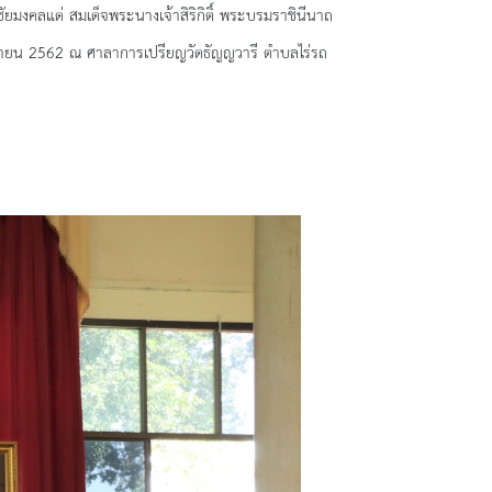
คลแด่ สมเด็จพระนางเจ้าสิริกิติ์ พระบรมราชินีนาถ
นยายน 2562 ณ ศาลาการเปรียญวัดธัญญวารี ตำบลไร่รถ