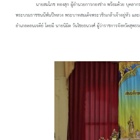
นายสมโภช ทองสุก ผู้อำนวยการกองช่าง พร้อมด้วย บุคลากรขององค์ก
พระบรมราชชนนีพันปีหลวง พระบาทสมเด็จพระวชิรเกล้าเจ้าอยู่หัว และ
อำเภอดอนเจดีย์
โดยมี นายนิมิต วันไชยธนวงศ์ ผู้ว่าราชการจังหวัดสุพร