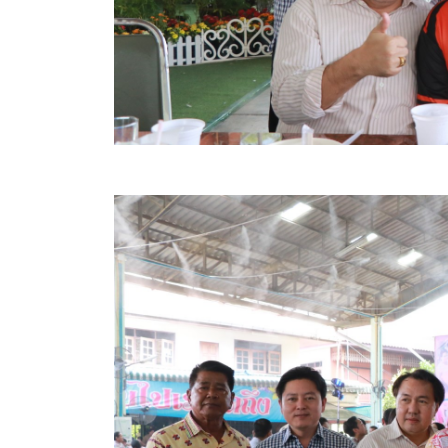
ข้อบัญญัติงบประมาณรายจ่ายประจำปี ของ อบจ.สุพ
ข้อบัญญัติอื่นๆ ของ อบจ.สุพรรณบุรี
รายงานการประชุมสภา อบจ.สุพรรณบุรี
รายงานรายรับรายจ่าย อบจ.สุพรรณบุรี
รายงานการติดตามและประเมินผลแผนพัฒนาท้องถิ่นข
สรุปผลการประเมินความพึงพอใจ
ระบบสืบค้นข้อมูล ประกาศ ก.จ.จ. สุพรรณบุรี (พ.ศ.2
Document