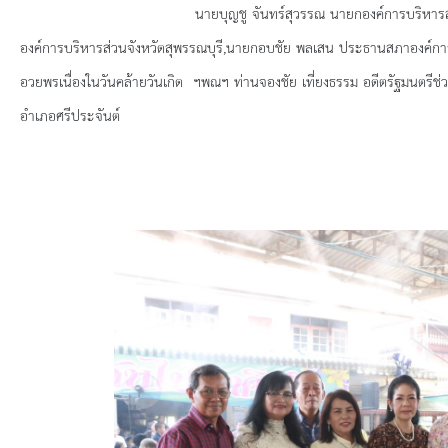
ยุทธศาสตร์การพัฒนา
นายบุญชู จันทร์สุวรรณ นายกองค์การบริหารส่วนจังหวัดสุพรร
องค์การบริหารส่วนจังหวัดสุพรรณบุรี,นายกอบชัย พลเสน ประธานสภาองค์การบ
ประวัตินายก
อวยพรเนื่องในวันคล้ายวันเกิด ฯพณฯ ท่านจองชัย เที่ยงธรรม อดีตรัฐมนตรีช
รายการ อบจ.สัมพันธ์
อำเภอศรีประจันต์
กิจกรรม
ข่าวประชาสัมพันธ์
ประกาศจัดซื้อ-จัดจ้าง
ประกาศจัดซื้อ-จัดจ้างภาครัฐ
รายงานผู้ใช้บริการกล้อง CCTV