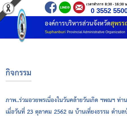
เวลาทำการ 8:30 - 16:30 น
0 3552 550
หน้าแรก
องค์การบริหารส่วนจังหวัด
สุพรรณ
ประวัติ อบจ
Suphanburi
Provincial Administrative Organization
ข้อมูลพื้นฐาน
อำนาจหน้าที่
กิจกรรม
โครงสร้างองค์กร
โครงสร้างการแบ่งส่วนราชการ
ภาพ..ร่วมอวยพรเนื่องในวันคล้ายวันเกิด ฯพณฯ ท่า
เมื่อวันที่ 23 ตุลาคม 2562 ณ บ้านเที่ยงธรรม ตำบล
วิสัยทัศน์