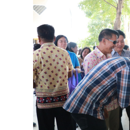
ประกาศขายทอดตลาดทรัพย์สินประจำปี
ประกาศกำหนดอายุการใช้งานของสินทรัพย์ขององค์การ
คู่มือการปฏิบัติงานฝ่ายทะเบียนพัสดุและทรัพย์สิน
การประเมินความพึงพอใจของการดำเนินงาน อบจ.สุพ
ขั้นตอนและวิธีการชำระภาษีฯ
แบบฟอร์มการชำระภาษีฯ
การบริการแบบเบ็ดเสร็จ (One Stop Service)
หนังสือสั่งการ