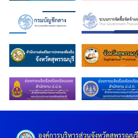
องค์การบริหารส่วนจังหวัดสุพรรณบุร