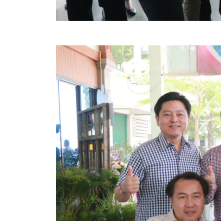
สรุปผลการปฏิบัติงานประจำเดือน GPS
ระเบียบพัสดุฯ การจัดซื้อจัดจ้าง
การเสริมสร้างคุณธรรมจริยธรรม
ITA : การประเมินคุณธรรมและความโปร่งใสในการดำ
การจัดการความรู้ (KM)
ข้อระเบียบและกฎหมาย
มาตรฐานการปฏิบัติงาน
แผนพัฒนาท้องถิ่น ของอบจ.สุพรรณบุรี