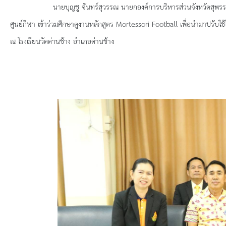
ยุทธศาสตร์การพัฒนา
นายบุญชู จันทร์สุวรรณ นายกองค์การบริหารส่วนจังหวัดสุพรรณบุรี พร
ศูนย์กีฬา เข้าร่วมศึกษาดูงานหลักสูตร
Mortessori Football เพื่อนำมาปรับใช
ประวัตินายก
ณ โรงเรียนวัดด่านช้าง อำเภอด่านช้าง
รายการ อบจ.สัมพันธ์
กิจกรรม
ข่าวประชาสัมพันธ์
ประกาศจัดซื้อ-จัดจ้าง
ประกาศจัดซื้อ-จัดจ้างภาครัฐ
รายงานผู้ใช้บริการกล้อง CCTV