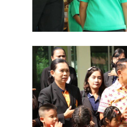
ข้อบัญญัติงบประมาณรายจ่ายประจำปี ของ อบจ.สุพ
ข้อบัญญัติอื่นๆ ของ อบจ.สุพรรณบุรี
รายงานการประชุมสภา อบจ.สุพรรณบุรี
รายงานรายรับรายจ่าย อบจ.สุพรรณบุรี
รายงานการติดตามและประเมินผลแผนพัฒนาท้องถิ่นข
สรุปผลการประเมินความพึงพอใจ
ระบบสืบค้นข้อมูล ประกาศ ก.จ.จ. สุพรรณบุรี (พ.ศ.2
Document