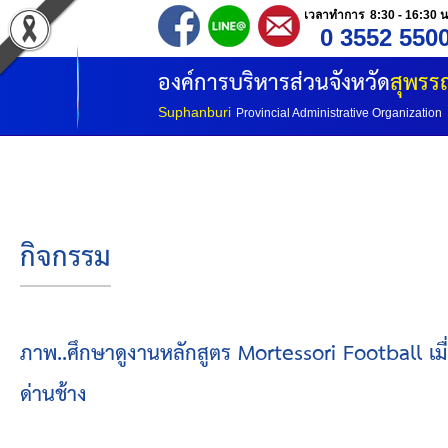
เวลาทำการ 8:30 - 16:30 น
0 3552 550
หน้าแรก
องค์การบริหารส่วนจังหวัด
สุพรรณ
ประวัติ อบจ
Suphanburi
Provincial Administrative Organization
ข้อมูลพื้นฐาน
อำนาจหน้าที่
กิจกรรม
โครงสร้างองค์กร
โครงสร้างการแบ่งส่วนราชการ
ภาพ..ศึกษาดูงานหลักสูตร Mortessori Football เมื
ด่านช้าง
วิสัยทัศน์