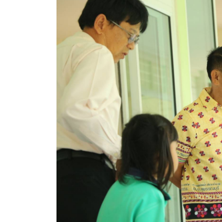
ประกาศขายทอดตลาดทรัพย์สินประจำปี
ประกาศกำหนดอายุการใช้งานของสินทรัพย์ขององค์การ
คู่มือการปฏิบัติงานฝ่ายทะเบียนพัสดุและทรัพย์สิน
การประเมินความพึงพอใจของการดำเนินงาน อบจ.สุพ
ขั้นตอนและวิธีการชำระภาษีฯ
แบบฟอร์มการชำระภาษีฯ
การบริการแบบเบ็ดเสร็จ (One Stop Service)
หนังสือสั่งการ