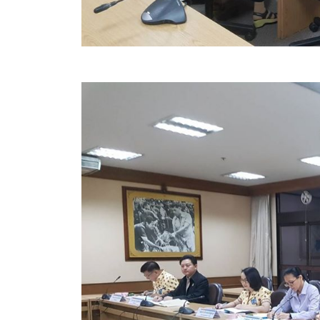
ประกาศขายทอดตลาดทรัพย์สินประจำปี
ประกาศกำหนดอายุการใช้งานของสินทรัพย์ขององค์การ
คู่มือการปฏิบัติงานฝ่ายทะเบียนพัสดุและทรัพย์สิน
การประเมินความพึงพอใจของการดำเนินงาน อบจ.สุพ
ขั้นตอนและวิธีการชำระภาษีฯ
แบบฟอร์มการชำระภาษีฯ
การบริการแบบเบ็ดเสร็จ (One Stop Service)
หนังสือสั่งการ