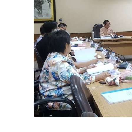
ข้อบัญญัติงบประมาณรายจ่ายประจำปี ของ อบจ.สุพ
ข้อบัญญัติอื่นๆ ของ อบจ.สุพรรณบุรี
รายงานการประชุมสภา อบจ.สุพรรณบุรี
รายงานรายรับรายจ่าย อบจ.สุพรรณบุรี
รายงานการติดตามและประเมินผลแผนพัฒนาท้องถิ่นข
สรุปผลการประเมินความพึงพอใจ
ระบบสืบค้นข้อมูล ประกาศ ก.จ.จ. สุพรรณบุรี (พ.ศ.2
Document