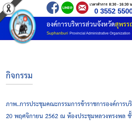
เวลาทำการ 8:30 - 16:30 น
0 3552 550
หน้าแรก
องค์การบริหารส่วนจังหวัด
สุพรรณ
ประวัติ อบจ
Suphanburi
Provincial Administrative Organization
ข้อมูลพื้นฐาน
อำนาจหน้าที่
กิจกรรม
โครงสร้างองค์กร
โครงสร้างการแบ่งส่วนราชการ
ภาพ..การประชุมคณะกรรมการข้าราชการองค์การบริหารส่
20 พฤศจิกายน 2562 ณ ห้องประชุมหลวงทรงพล ชั้น
วิสัยทัศน์