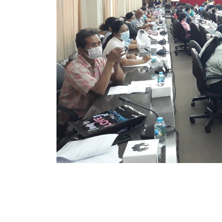
ข้อบัญญัติงบประมาณรายจ่ายประจำปี ของ อบจ.สุพ
ข้อบัญญัติอื่นๆ ของ อบจ.สุพรรณบุรี
รายงานการประชุมสภา อบจ.สุพรรณบุรี
รายงานรายรับรายจ่าย อบจ.สุพรรณบุรี
รายงานการติดตามและประเมินผลแผนพัฒนาท้องถิ่นข
สรุปผลการประเมินความพึงพอใจ
ระบบสืบค้นข้อมูล ประกาศ ก.จ.จ. สุพรรณบุรี (พ.ศ.2
Document