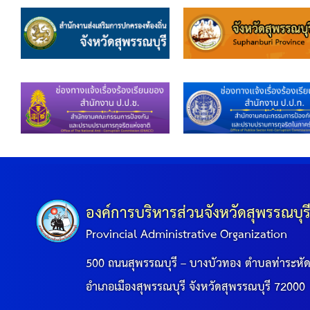
องค์การบริหารส่วนจังหวัดสุพรรณบุร
Provincial Administrative Organization
500 ถนนสุพรรณบุรี – บางบัวทอง ตำบลท่าระหั
อำเภอเมืองสุพรรณบุรี จังหวัดสุพรรณบุรี 72000