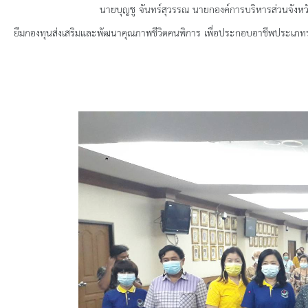
ยุทธศาสตร์การพัฒนา
นายบุญชู จันทร์สุวรรณ นายกองค์การบริหารส่วนจังหวัดสุพ
ยืมกองทุนส่งเสริมและพัฒนาคุณภาพชีวิตคนพิการ เพื่อประกอบอาชีพประเภ
ประวัตินายก
รายการ อบจ.สัมพันธ์
กิจกรรม
ข่าวประชาสัมพันธ์
ประกาศจัดซื้อ-จัดจ้าง
ประกาศจัดซื้อ-จัดจ้างภาครัฐ
รายงานผู้ใช้บริการกล้อง CCTV