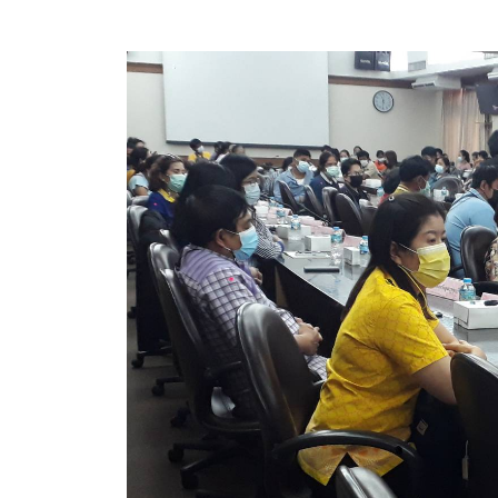
ประกาศขายทอดตลาดทรัพย์สินประจำปี
ประกาศกำหนดอายุการใช้งานของสินทรัพย์ขององค์การ
คู่มือการปฏิบัติงานฝ่ายทะเบียนพัสดุและทรัพย์สิน
การประเมินความพึงพอใจของการดำเนินงาน อบจ.สุพ
ขั้นตอนและวิธีการชำระภาษีฯ
แบบฟอร์มการชำระภาษีฯ
การบริการแบบเบ็ดเสร็จ (One Stop Service)
หนังสือสั่งการ