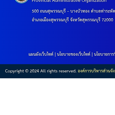
คลินิกเซ็นเตอร์
Provincial Administrative Organization
500 ถนนสุพรรณบุรี – บางบัวทอง ตำบลท่าระหั
แบบฟอร์มบริหารงานบุคคล
อำเภอเมืองสุพรรณบุรี จังหวัดสุพรรณบุรี 72000
รายงานตรวจสอบภายใน
รายงานเครื่องจักรกล อบจ.
แผนผังเว็บไซต์
|
นโยบายของเว็บไซต์
|
นโยบายการร
ศูนย์อำนวยการการเลือกตั้ง สมาชิกสภาและนายก อบจ
Copyright © 2024 All rights reserved.
องค์การบริหารส่วนจัง
งานแผนการบริหารจัดการความเสี่ยงของ อบจ.สุพรรณ
ติดต่อ