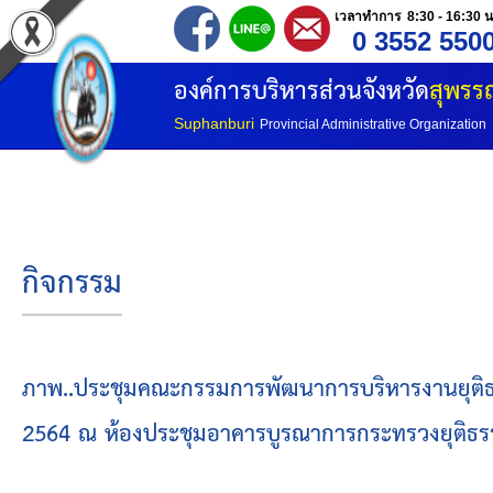
เวลาทำการ 8:30 - 16:30 น
0 3552 550
หน้าแรก
องค์การบริหารส่วนจังหวัด
สุพรรณ
ประวัติ อบจ
Suphanburi
Provincial Administrative Organization
ข้อมูลพื้นฐาน
อำนาจหน้าที่
กิจกรรม
โครงสร้างองค์กร
โครงสร้างการแบ่งส่วนราชการ
ภาพ..ประชุมคณะกรรมการพัฒนาการบริหารงานยุติธรรมร
2564 ณ ห้องประชุมอาคารบูรณาการกระทรวงยุติธรรม 
วิสัยทัศน์