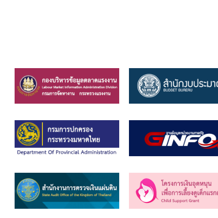
สรุปผลการปฏิบัติงานประจำเดือน GPS
ระเบียบพัสดุฯ การจัดซื้อจัดจ้าง
การเสริมสร้างคุณธรรมจริยธรรม
ITA : การประเมินคุณธรรมและความโปร่งใสในการดำ
การจัดการความรู้ (KM)
ข้อระเบียบและกฎหมาย
มาตรฐานการปฏิบัติงาน
แผนพัฒนาท้องถิ่น ของอบจ.สุพรรณบุรี