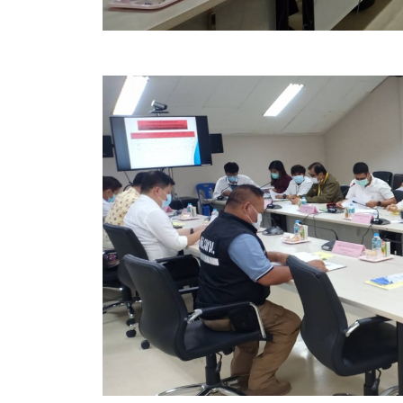
ประกาศขายทอดตลาดทรัพย์สินประจำปี
ประกาศกำหนดอายุการใช้งานของสินทรัพย์ขององค์การ
คู่มือการปฏิบัติงานฝ่ายทะเบียนพัสดุและทรัพย์สิน
การประเมินความพึงพอใจของการดำเนินงาน อบจ.สุพ
ขั้นตอนและวิธีการชำระภาษีฯ
แบบฟอร์มการชำระภาษีฯ
การบริการแบบเบ็ดเสร็จ (One Stop Service)
หนังสือสั่งการ