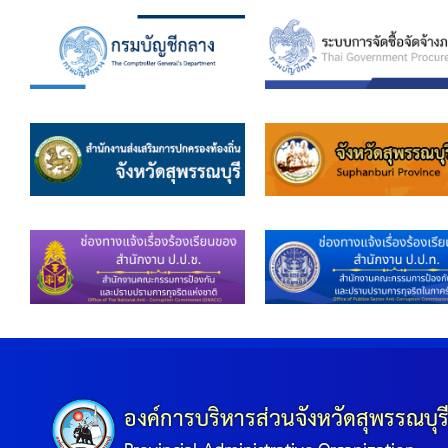
ข้อบัญญัติงบประมาณรายจ่ายประจำปี ของ อบจ.สุพ
ข้อบัญญัติอื่นๆ ของ อบจ.สุพรรณบุรี
รายงานการประชุมสภา อบจ.สุพรรณบุรี
รายงานรายรับรายจ่าย อบจ.สุพรรณบุรี
รายงานการติดตามและประเมินผลแผนพัฒนาท้องถิ่นข
สรุปผลการประเมินความพึงพอใจ
ระบบสืบค้นข้อมูล ประกาศ ก.จ.จ. สุพรรณบุรี (พ.ศ.2
Document
องค์การบริหารส่วนจังหวัดสุพรรณบุร