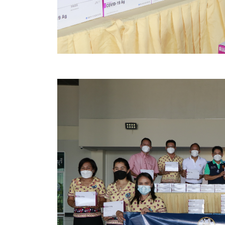
ประกาศขายทอดตลาดทรัพย์สินประจำปี
ประกาศกำหนดอายุการใช้งานของสินทรัพย์ขององค์การ
คู่มือการปฏิบัติงานฝ่ายทะเบียนพัสดุและทรัพย์สิน
การประเมินความพึงพอใจของการดำเนินงาน อบจ.สุพ
ขั้นตอนและวิธีการชำระภาษีฯ
แบบฟอร์มการชำระภาษีฯ
การบริการแบบเบ็ดเสร็จ (One Stop Service)
หนังสือสั่งการ