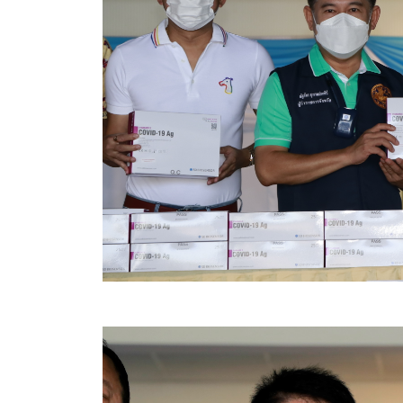
ข้อบัญญัติงบประมาณรายจ่ายประจำปี ของ อบจ.สุพ
ข้อบัญญัติอื่นๆ ของ อบจ.สุพรรณบุรี
รายงานการประชุมสภา อบจ.สุพรรณบุรี
รายงานรายรับรายจ่าย อบจ.สุพรรณบุรี
รายงานการติดตามและประเมินผลแผนพัฒนาท้องถิ่นข
สรุปผลการประเมินความพึงพอใจ
ระบบสืบค้นข้อมูล ประกาศ ก.จ.จ. สุพรรณบุรี (พ.ศ.2
Document