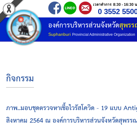
เวลาทำการ 8:30 - 16:30 น
0 3552 550
หน้าแรก
องค์การบริหารส่วนจังหวัด
สุพรรณ
ประวัติ อบจ
Suphanburi
Provincial Administrative Organization
ข้อมูลพื้นฐาน
อำนาจหน้าที่
กิจกรรม
โครงสร้างองค์กร
โครงสร้างการแบ่งส่วนราชการ
ภาพ..มอบชุดตรวจหาเชื้อไวรัสโควิด - 19 แบบ Antigen
สิงหาคม 2564 ณ องค์การบริหารส่วนจังหวัดสุพรรณบ
วิสัยทัศน์