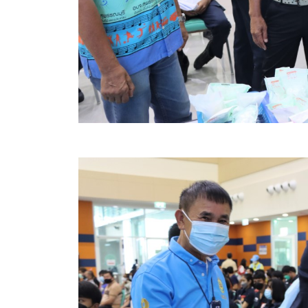
ข้อบัญญัติงบประมาณรายจ่ายประจำปี ของ อบจ.สุพ
ข้อบัญญัติอื่นๆ ของ อบจ.สุพรรณบุรี
รายงานการประชุมสภา อบจ.สุพรรณบุรี
รายงานรายรับรายจ่าย อบจ.สุพรรณบุรี
รายงานการติดตามและประเมินผลแผนพัฒนาท้องถิ่นข
สรุปผลการประเมินความพึงพอใจ
ระบบสืบค้นข้อมูล ประกาศ ก.จ.จ. สุพรรณบุรี (พ.ศ.2
Document