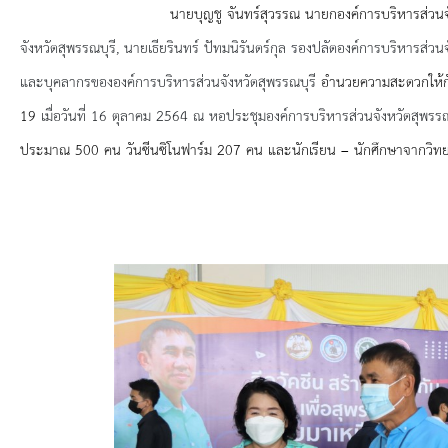
ยุทธศาสตร์การพัฒนา
นายบุญชู จันทร์สุวรรณ นายกองค์การบริหารส่วนจังหวัดส
จังหวัดสุพรรณบุรี, นายเธียรินทร์ ปัทมนิรันดร์กุล
รองปลัด
องค์การบริหารส่วนจ
ประวัตินายก
และบุคลากรขององค์การบริหารส่วนจังหวัดสุพรรณบุรี
อำนวยความสะดวกให้กั
รายการ อบจ.สัมพันธ์
19
เมื่อวันที่ 16 ตุลาคม 2564 ณ หอประชุมองค์การบริหารส่วนจังหวัดสุพรรณ
ประมาณ 500 คน วันซีนซิโนฟาร์ม 207 คน และนักเรียน – นักศึกษาจากวิทยาล
กิจกรรม
ข่าวประชาสัมพันธ์
ประกาศจัดซื้อ-จัดจ้าง
ประกาศจัดซื้อ-จัดจ้างภาครัฐ
รายงานผู้ใช้บริการกล้อง CCTV