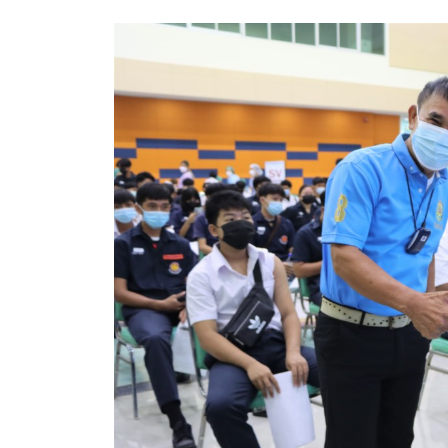
ประกาศขายทอดตลาดทรัพย์สินประจำปี
ประกาศกำหนดอายุการใช้งานของสินทรัพย์ขององค์การ
คู่มือการปฏิบัติงานฝ่ายทะเบียนพัสดุและทรัพย์สิน
การประเมินความพึงพอใจของการดำเนินงาน อบจ.สุพ
ขั้นตอนและวิธีการชำระภาษีฯ
แบบฟอร์มการชำระภาษีฯ
การบริการแบบเบ็ดเสร็จ (One Stop Service)
หนังสือสั่งการ