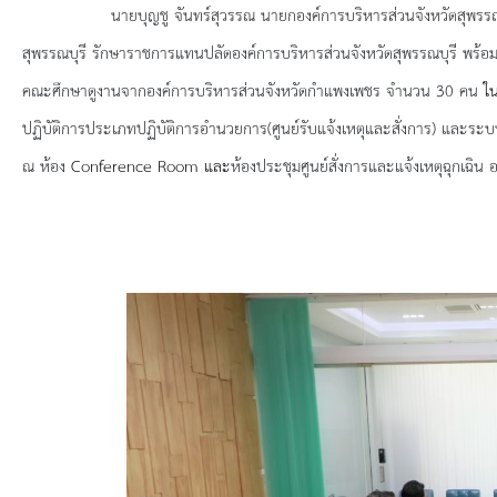
ยุทธศาสตร์การพัฒนา
นายบุญชู จันทร์สุวรรณ นายกองค์การบริหารส่วนจังหวัดสุพรรณบุรี มอ
สุพรรณบุรี รักษาราชการแทนปลัดองค์การบริหารส่วนจังหวัดสุพรรณบุรี พร้อ
ประวัตินายก
คณะศึกษาดูงานจากองค์การบริหารส่วนจังหวัดกำแพงเพชร
จำนวน 30 คน
ใ
รายการ อบจ.สัมพันธ์
ปฏิบัติการประเภทปฏิบัติการอำนวยการ(ศูนย์รับแจ้งเหตุและสั่งการ) และ
ณ
ห้อง
Conference Room และ
ห้องประชุมศูนย์สั่งการและแจ้งเหตุฉุกเฉิน
อ
กิจกรรม
ข่าวประชาสัมพันธ์
ประกาศจัดซื้อ-จัดจ้าง
ประกาศจัดซื้อ-จัดจ้างภาครัฐ
รายงานผู้ใช้บริการกล้อง CCTV