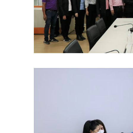
ข้อบัญญัติงบประมาณรายจ่ายประจำปี ของ อบจ.สุพ
ข้อบัญญัติอื่นๆ ของ อบจ.สุพรรณบุรี
รายงานการประชุมสภา อบจ.สุพรรณบุรี
รายงานรายรับรายจ่าย อบจ.สุพรรณบุรี
รายงานการติดตามและประเมินผลแผนพัฒนาท้องถิ่นข
สรุปผลการประเมินความพึงพอใจ
ระบบสืบค้นข้อมูล ประกาศ ก.จ.จ. สุพรรณบุรี (พ.ศ.2
Document