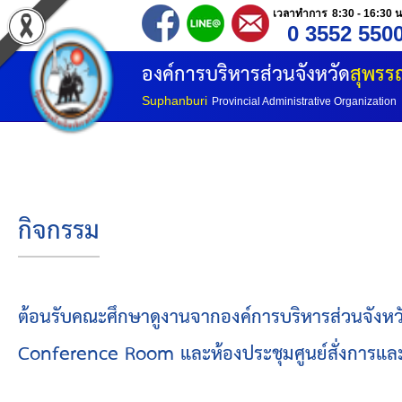
เวลาทำการ 8:30 - 16:30 น
0 3552 550
หน้าแรก
องค์การบริหารส่วนจังหวัด
สุพรรณ
ประวัติ อบจ
Suphanburi
Provincial Administrative Organization
ข้อมูลพื้นฐาน
อำนาจหน้าที่
กิจกรรม
โครงสร้างองค์กร
โครงสร้างการแบ่งส่วนราชการ
ต้อนรับคณะศึกษาดูงานจากองค์การบริหารส่วนจังหว
Conference Room และห้องประชุมศูนย์สั่งการและแจ
วิสัยทัศน์