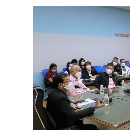
ประกาศขายทอดตลาดทรัพย์สินประจำปี
ประกาศกำหนดอายุการใช้งานของสินทรัพย์ขององค์การ
คู่มือการปฏิบัติงานฝ่ายทะเบียนพัสดุและทรัพย์สิน
การประเมินความพึงพอใจของการดำเนินงาน อบจ.สุพ
ขั้นตอนและวิธีการชำระภาษีฯ
แบบฟอร์มการชำระภาษีฯ
การบริการแบบเบ็ดเสร็จ (One Stop Service)
หนังสือสั่งการ