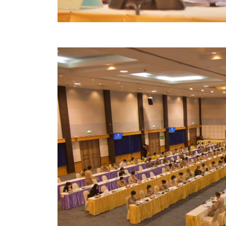
ข้อบัญญัติงบประมาณรายจ่ายประจำปี ของ อบจ.สุพ
ข้อบัญญัติอื่นๆ ของ อบจ.สุพรรณบุรี
รายงานการประชุมสภา อบจ.สุพรรณบุรี
รายงานรายรับรายจ่าย อบจ.สุพรรณบุรี
รายงานการติดตามและประเมินผลแผนพัฒนาท้องถิ่นข
สรุปผลการประเมินความพึงพอใจ
ระบบสืบค้นข้อมูล ประกาศ ก.จ.จ. สุพรรณบุรี (พ.ศ.2
Document