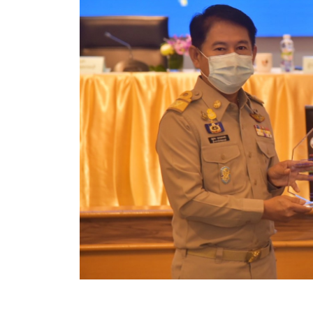
ประกาศขายทอดตลาดทรัพย์สินประจำปี
ประกาศกำหนดอายุการใช้งานของสินทรัพย์ขององค์การ
คู่มือการปฏิบัติงานฝ่ายทะเบียนพัสดุและทรัพย์สิน
การประเมินความพึงพอใจของการดำเนินงาน อบจ.สุพ
ขั้นตอนและวิธีการชำระภาษีฯ
แบบฟอร์มการชำระภาษีฯ
การบริการแบบเบ็ดเสร็จ (One Stop Service)
หนังสือสั่งการ