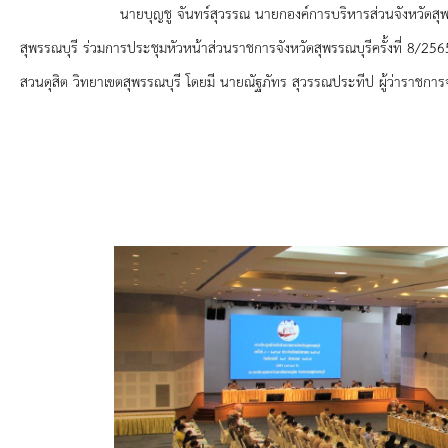
ยุทธศาสตร์การพัฒนา
นายบุญชู จันทร์สุวรรณ นายกองค์การบริหารส่วนจังหวัดสุพรรณบุรี 
สุพรรณบุรี ร่วมการประชุมหัวหน้าส่วนราชการจังหวัดสุพรรณบุรีครั้งที่ 8/
ประวัตินายก
สวนดุสิต วิทยาเขตสุพรรณบุรี โดยมี
นายณัฐภัทร สุวรรณประทีป ผู้ว่าราชการจ
รายการ อบจ.สัมพันธ์
กิจกรรม
ข่าวประชาสัมพันธ์
ประกาศจัดซื้อ-จัดจ้าง
ประกาศจัดซื้อ-จัดจ้างภาครัฐ
รายงานผู้ใช้บริการกล้อง CCTV