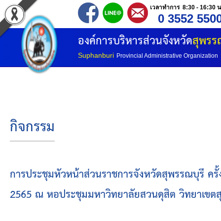
เวลาทำการ 8:30 - 16:30 น
0 3552 550
หน้าแรก
องค์การบริหารส่วนจังหวัด
สุพรรณ
ประวัติ อบจ
Suphanburi
Provincial Administrative Organization
ข้อมูลพื้นฐาน
อำนาจหน้าที่
กิจกรรม
โครงสร้างองค์กร
โครงสร้างการแบ่งส่วนราชการ
การประชุมหัวหน้าส่วนราชการจังหวัดสุพรรณบุรี ครั้
2565 ณ หอประชุมมหาวิทยาลัยสวนดุสิต วิทยาเขตสุ
วิสัยทัศน์