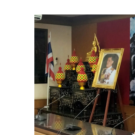
ประกาศขายทอดตลาดทรัพย์สินประจำปี
ประกาศกำหนดอายุการใช้งานของสินทรัพย์ขององค์การ
คู่มือการปฏิบัติงานฝ่ายทะเบียนพัสดุและทรัพย์สิน
การประเมินความพึงพอใจของการดำเนินงาน อบจ.สุพ
ขั้นตอนและวิธีการชำระภาษีฯ
แบบฟอร์มการชำระภาษีฯ
การบริการแบบเบ็ดเสร็จ (One Stop Service)
หนังสือสั่งการ