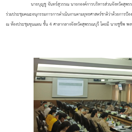
ยุทธศาสตร์การพัฒนา
นายบุญชู จันทร์สุวรรณ นายกองค์การบริหารส่วนจังหวัดสุพรรณบุรี มอบ
ร่วมประชุมคณะอนุกรรมการการดำเนินงานตามยุทธศาสตร์ชาติว่าด้วยการป้องกัน
ประวัตินายก
ณ ห้องประชุมขุนแผน ชั้น 4 ศาลากลางจังหวัดสุพรรณบุรี โดยมี นายชูชีพ พง
รายการ อบจ.สัมพันธ์
กิจกรรม
ข่าวประชาสัมพันธ์
ประกาศจัดซื้อ-จัดจ้าง
ประกาศจัดซื้อ-จัดจ้างภาครัฐ
รายงานผู้ใช้บริการกล้อง CCTV