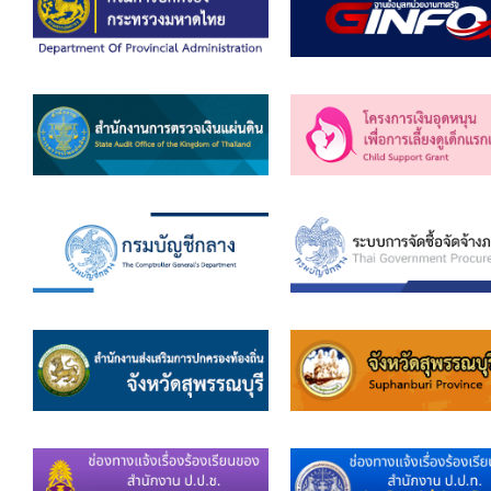
ข้อบัญญัติงบประมาณรายจ่ายประจำปี ของ อบจ.สุพ
ข้อบัญญัติอื่นๆ ของ อบจ.สุพรรณบุรี
รายงานการประชุมสภา อบจ.สุพรรณบุรี
รายงานรายรับรายจ่าย อบจ.สุพรรณบุรี
รายงานการติดตามและประเมินผลแผนพัฒนาท้องถิ่นข
สรุปผลการประเมินความพึงพอใจ
ระบบสืบค้นข้อมูล ประกาศ ก.จ.จ. สุพรรณบุรี (พ.ศ.2
Document