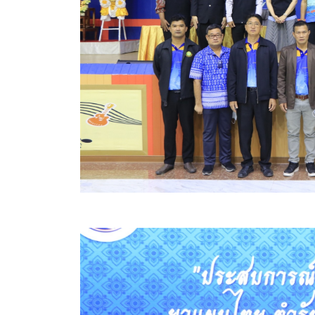
ข้อบัญญัติงบประมาณรายจ่ายประจำปี ของ อบจ.สุพ
ข้อบัญญัติอื่นๆ ของ อบจ.สุพรรณบุรี
รายงานการประชุมสภา อบจ.สุพรรณบุรี
รายงานรายรับรายจ่าย อบจ.สุพรรณบุรี
รายงานการติดตามและประเมินผลแผนพัฒนาท้องถิ่นข
สรุปผลการประเมินความพึงพอใจ
ระบบสืบค้นข้อมูล ประกาศ ก.จ.จ. สุพรรณบุรี (พ.ศ.2
Document