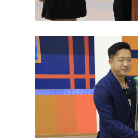
ประกาศขายทอดตลาดทรัพย์สินประจำปี
ประกาศกำหนดอายุการใช้งานของสินทรัพย์ขององค์การ
คู่มือการปฏิบัติงานฝ่ายทะเบียนพัสดุและทรัพย์สิน
การประเมินความพึงพอใจของการดำเนินงาน อบจ.สุพ
ขั้นตอนและวิธีการชำระภาษีฯ
แบบฟอร์มการชำระภาษีฯ
การบริการแบบเบ็ดเสร็จ (One Stop Service)
หนังสือสั่งการ