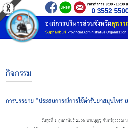
เวลาทำการ 8:30 - 16:30 น
0 3552 550
หน้าแรก
องค์การบริหารส่วนจังหวัด
สุพรรณ
ประวัติ อบจ
Suphanburi
Provincial Administrative Organization
ข้อมูลพื้นฐาน
อำนาจหน้าที่
กิจกรรม
โครงสร้างองค์กร
โครงสร้างการแบ่งส่วนราชการ
การบรรยาย "ประสบการณ์การใช้ตำรับยาสมุนไพร 
วิสัยทัศน์
วันพุธที่
1 กุมภาพันธ์ 2566 นายบุญชู จันทร์สุวรรณ 