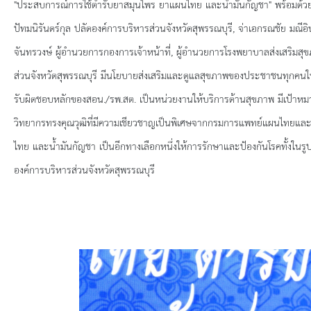
ยุทธศาสตร์การพัฒนา
"ประสบการณ์การใช้ตำรับยาสมุนไพร ยาแผนไทย และน้ำมันกัญชา" พร้อมด้วยนาย
ปัทมนิรันดร์กุล ปลัดองค์การบริหารส่วนจังหวัดสุพรรณบุรี, จ่าเอกรณชัย ม
ประวัตินายก
จันทรวงษ์ ผู้อำนวยการกองการเจ้าหน้าที่, ผู้อำนวยการโรงพยาบาลส่งเสริมส
ส่วนจังหวัดสุพรรณบุรี มีนโยบายส่งเสริมและดูแลสุขภาพของประชาชนทุกคนให้
รายการ อบจ.สัมพันธ์
รับผิดชอบหลักของสอน./รพ.สต. เป็นหน่วยงานให้บริการด้านสุขภาพ มีเป้าหมา
กิจกรรม
วิทยากรทรงคุณวุฒิที่มีความเชียวชาญเป็นพิเศษจากกรมการแพทย์แผนไทยและแ
ไทย และน้ำมันกัญชา เป็นอีกทางเลือกหนึ่งให้การรักษาและป้องกันโรคทั้งใ
ข่าวประชาสัมพันธ์
องค์การบริหารส่วนจังหวัดสุพรรณบุรี
ประกาศจัดซื้อ-จัดจ้าง
ประกาศจัดซื้อ-จัดจ้างภาครัฐ
รายงานผู้ใช้บริการกล้อง CCTV