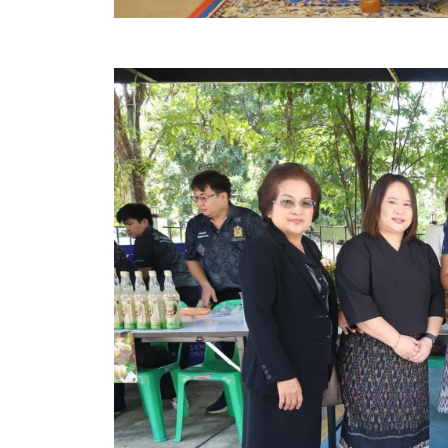
ประกาศขายทอดตลาดทรัพย์สินประจำปี
ประกาศกำหนดอายุการใช้งานของสินทรัพย์ขององค์การ
คู่มือการปฏิบัติงานฝ่ายทะเบียนพัสดุและทรัพย์สิน
การประเมินความพึงพอใจของการดำเนินงาน อบจ.สุพ
ขั้นตอนและวิธีการชำระภาษีฯ
แบบฟอร์มการชำระภาษีฯ
การบริการแบบเบ็ดเสร็จ (One Stop Service)
หนังสือสั่งการ