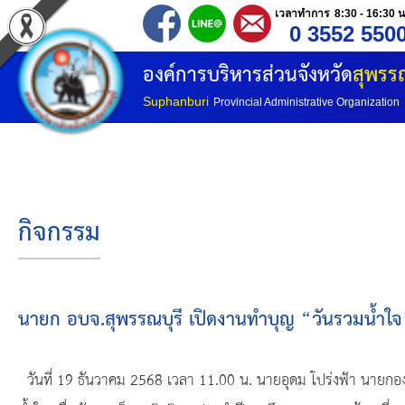
เวลาทำการ 8:30 - 16:30 น
0 3552 550
หน้าแรก
องค์การบริหารส่วนจังหวัด
สุพรรณ
ประวัติ อบจ
Suphanburi
Provincial Administrative Organization
ข้อมูลพื้นฐาน
อำนาจหน้าที่
กิจกรรม
โครงสร้างองค์กร
โครงสร้างการแบ่งส่วนราชการ
นายก อบจ.สุพรรณบุรี เปิดงานทำบุญ “วันรวมน้ำใจ
วิสัยทัศน์
วันที่ 19 ธันวาคม 2568 เวลา 11.00 น. นายอุดม โปร่งฟ้า นายกอง