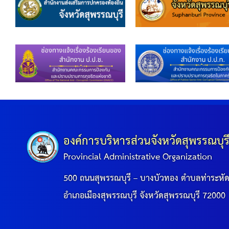
องค์การบริหารส่วนจังหวัดสุพรรณบุร
Provincial Administrative Organization
500 ถนนสุพรรณบุรี – บางบัวทอง ตำบลท่าระหั
อำเภอเมืองสุพรรณบุรี จังหวัดสุพรรณบุรี 72000