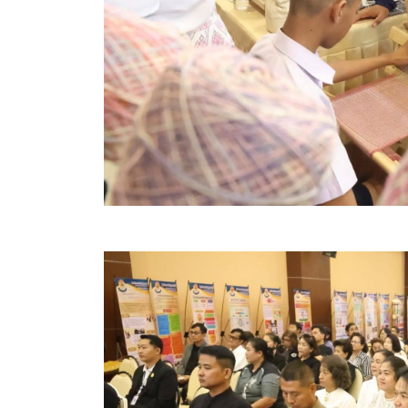
ข้อบัญญัติงบประมาณรายจ่ายประจำปี ของ อบจ.สุพ
ข้อบัญญัติอื่นๆ ของ อบจ.สุพรรณบุรี
รายงานการประชุมสภา อบจ.สุพรรณบุรี
รายงานรายรับรายจ่าย อบจ.สุพรรณบุรี
รายงานการติดตามและประเมินผลแผนพัฒนาท้องถิ่นข
สรุปผลการประเมินความพึงพอใจ
ระบบสืบค้นข้อมูล ประกาศ ก.จ.จ. สุพรรณบุรี (พ.ศ.2
Document