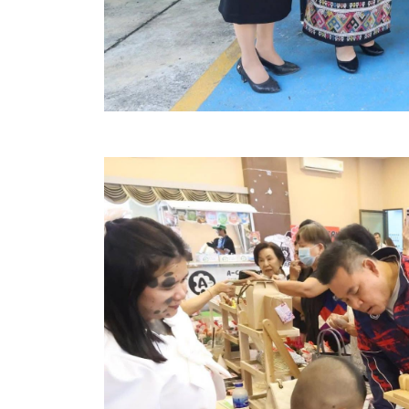
สรุปผลการปฏิบัติงานประจำเดือน GPS
ระเบียบพัสดุฯ การจัดซื้อจัดจ้าง
การเสริมสร้างคุณธรรมจริยธรรม
ITA : การประเมินคุณธรรมและความโปร่งใสในการดำ
การจัดการความรู้ (KM)
ข้อระเบียบและกฎหมาย
มาตรฐานการปฏิบัติงาน
แผนพัฒนาท้องถิ่น ของอบจ.สุพรรณบุรี