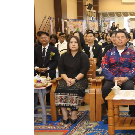
สรุปผลการดำเนินงานจัดซื้อจัดจ้างในรอบเดือน (สขร.
ประกาศผู้ชนะการเสนอราคา
ประกาศราคากลาง
ประกาศเชิญชวนประกวดราคา (e-bidding)
ยกเลิกประกาศเชิญชวน
ยกเลิกประกาศผู้ชนะ
เปลี่ยนแปลงประกาศผู้ชนะ
เปลี่ยนแปลงประกาศเชิญชวน