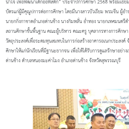
ยุทธศาสตร์การพัฒนา
น้ำใจ เพื่อพัฒนาเด็กออทิสติก” ประจำปีการศึกษา 2568 พร้อมเยี่ย
บัตรแก่ผู้มีคุณูปการต่อการศึกษา โดยมีนางสาวบัวเรียม พรมจีน ผู้อ
ประวัตินายก
นายกกิ่งกาชาดอำเภอด่านช้าง นางกิมหลั่น อ่ำทอง นายกเทศมนตร
สถานศึกษาขั้นพื้นฐาน คณะผู้บริหาร คณะครู บุคลากรทางการศึกษา ผู้ป
รายการ อบจ.สัมพันธ์
วัตถุประสงค์เพื่อระดมทุนสมทบในการก่อสร้างอาคารอเนกประสงค์ 
กิจกรรม
ศึกษาให้แก่นักเรียนที่มีฐานะยากจน เพื่อให้ได้รับการดูแลรักษาอย่างเ
ด่านช้าง ตำบลหนองมะค่าโมง อำเภอด่านช้าง จังหวัดสุพรรณบุรี
ข่าวประชาสัมพันธ์
ประกาศจัดซื้อ-จัดจ้าง
ประกาศจัดซื้อ-จัดจ้างภาครัฐ
รายงานผู้ใช้บริการกล้อง CCTV