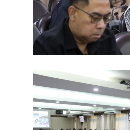
ข้อบัญญัติงบประมาณรายจ่ายประจำปี ของ อบจ.สุพ
ข้อบัญญัติอื่นๆ ของ อบจ.สุพรรณบุรี
รายงานการประชุมสภา อบจ.สุพรรณบุรี
รายงานรายรับรายจ่าย อบจ.สุพรรณบุรี
รายงานการติดตามและประเมินผลแผนพัฒนาท้องถิ่นข
สรุปผลการประเมินความพึงพอใจ
ระบบสืบค้นข้อมูล ประกาศ ก.จ.จ. สุพรรณบุรี (พ.ศ.2
Document