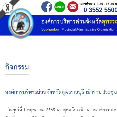
เวลาทำการ 8:30 - 16:30 น
0 3552 550
หน้าแรก
องค์การบริหารส่วนจังหวัด
สุพรรณ
ประวัติ อบจ
Suphanburi
Provincial Administrative Organization
ข้อมูลพื้นฐาน
อำนาจหน้าที่
กิจกรรม
โครงสร้างองค์กร
โครงสร้างการแบ่งส่วนราชการ
องค์การบริหารส่วนจังหวัดสุพรรณบุรี เข้าร่วมประ
วิสัยทัศน์
วันศุกร์ที่ 1 พฤษภาคม 2569 นายอุดม โปร่งฟ้า นายกองค์การบริห