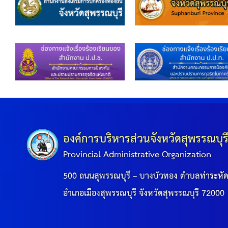
องค์การบริหารส่วนจังหวัดสุพรรณบุร
Provincial Administrative Organization
500 ถนนสุพรรณบุรี – บางบัวทอง ตำบลท่าระหั
อำเภอเมืองสุพรรณบุรี จังหวัดสุพรรณบุรี 72000