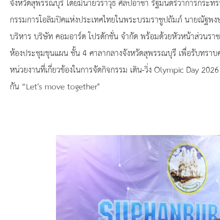
ยุทธศาสตร์การพัฒนา
จังหวัดสุพรรณบุรี โดยมีนายวราวุธ ศิลปอาชา รัฐมนตรีว่าการก
กรรมการโอลิมปิคแห่งประเทศไทยในพระบรมราชูปถัมภ์ นายณัฐพงษ์ สงวน
ประวัตินายก
บริหาร บริษัท คอมอาร์ต โปรดักชั่น จำกัด พร้อมด้วยหัวหน้าส่วนร
ห้องประชุมขุนแผน ชั้น 4 ศาลากลางจังหวัดสุพรรณบุรี เพื่อรับท
รายการ อบจ.สัมพันธ์
หน่วยงานที่เกี่ยวข้องในการจัดกิจกรรม เดิน-วิ่ง Olympic Day 2026 ซ
กิจกรรม
กัน “Let's move together"
ข่าวประชาสัมพันธ์
ประกาศจัดซื้อ-จัดจ้าง
ประกาศจัดซื้อ-จัดจ้างภาครัฐ
รายงานผู้ใช้บริการกล้อง CCTV