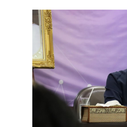
ประกาศขายทอดตลาดทรัพย์สินประจำปี
ประกาศกำหนดอายุการใช้งานของสินทรัพย์ขององค์การ
คู่มือการปฏิบัติงานฝ่ายทะเบียนพัสดุและทรัพย์สิน
การประเมินความพึงพอใจของการดำเนินงาน อบจ.สุพ
ขั้นตอนและวิธีการชำระภาษีฯ
แบบฟอร์มการชำระภาษีฯ
การบริการแบบเบ็ดเสร็จ (One Stop Service)
หนังสือสั่งการ