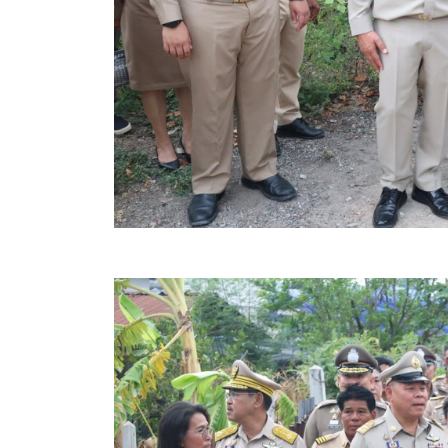
คลินิกเซ็นเตอร์
แบบฟอร์มบริหารงานบุคคล
รายงานตรวจสอบภายใน
รายงานเครื่องจักรกล อบจ.
ศูนย์อำนวยการการเลือกตั้ง สมาชิกสภาและนายก อบจ
งานแผนการบริหารจัดการความเสี่ยงของ อบจ.สุพรรณ
ติดต่อ