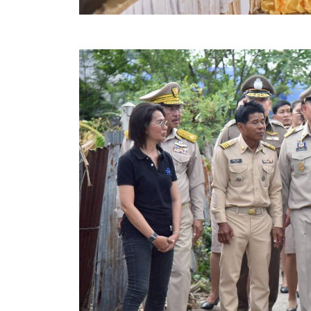
สรุปผลการปฏิบัติงานประจำเดือน GPS
ระเบียบพัสดุฯ การจัดซื้อจัดจ้าง
การเสริมสร้างคุณธรรมจริยธรรม
ITA : การประเมินคุณธรรมและความโปร่งใสในการดำ
การจัดการความรู้ (KM)
ข้อระเบียบและกฎหมาย
มาตรฐานการปฏิบัติงาน
แผนพัฒนาท้องถิ่น ของอบจ.สุพรรณบุรี