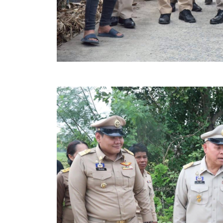
ข้อบัญญัติงบประมาณรายจ่ายประจำปี ของ อบจ.สุพ
ข้อบัญญัติอื่นๆ ของ อบจ.สุพรรณบุรี
รายงานการประชุมสภา อบจ.สุพรรณบุรี
รายงานรายรับรายจ่าย อบจ.สุพรรณบุรี
รายงานการติดตามและประเมินผลแผนพัฒนาท้องถิ่นข
สรุปผลการประเมินความพึงพอใจ
ระบบสืบค้นข้อมูล ประกาศ ก.จ.จ. สุพรรณบุรี (พ.ศ.2
Document