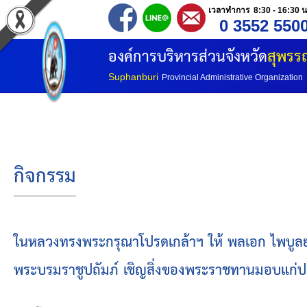
เวลาทำการ 8:30 - 16:30 น
0 3552 550
หน้าแรก
องค์การบริหารส่วนจังหวัด
สุพรรณ
ประวัติ อบจ
Suphanburi
Provincial Administrative Organization
ข้อมูลพื้นฐาน
อำนาจหน้าที่
กิจกรรม
โครงสร้างองค์กร
โครงสร้างการแบ่งส่วนราชการ
ในหลวงทรงพระกรุณาโปรดเกล้าฯ ให้ พลเอก ไพบูลย์ 
พระบรมราชูปถัมภ์ เชิญสิ่งของพระราชทานมอบแก่ประ
วิสัยทัศน์