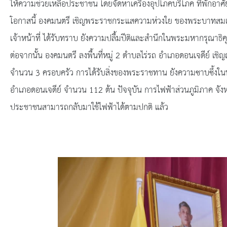
ข้อมูลการเลือกตั้ง
ให้ความช่วยเหลือประชาชน โดยจัดหาเครื่องอุปโภคบริโภค ที่พักอาศั
โอกาสนี้ องคมนตรี เชิญพระราชกระแสความห่วงใย ของพระบาทสมเด
นโยบายคุ้มครองข้อมูลส่วนบุคคล
เจ้าหน้าที่ ได้รับทราบ ยังความปลื้มปีติและสำนึกในพระมหากรุณาธิคุณ
ต่อจากนั้น องคมนตรี ลงพื้นที่หมู่ 2 ตำบลไร่รถ อำเภอดอนเจดีย์ เ
ผลงาน
จำนวน 3 ครอบครัว การได้รับสิ่งของพระราชทาน ยังความซาบซึ้งในพร
มาตรฐานกำหนดตำแหน่ง
อำเภอดอนเจดีย์ จำนวน 112 ต้น ปัจจุบัน การไฟฟ้าส่วนภูมิภาค จังหว
ประชาชนสามารถกลับมาใช้ไฟฟ้าได้ตามปกติ แล้ว
VDO Present
ประกาศแผนการจัดซื้อจัดจ้าง
ประกาศแผนการจัดหาพัสดุ
รายงานผลการจัดซื้อจัดจ้างประจำปีงบประมาณ