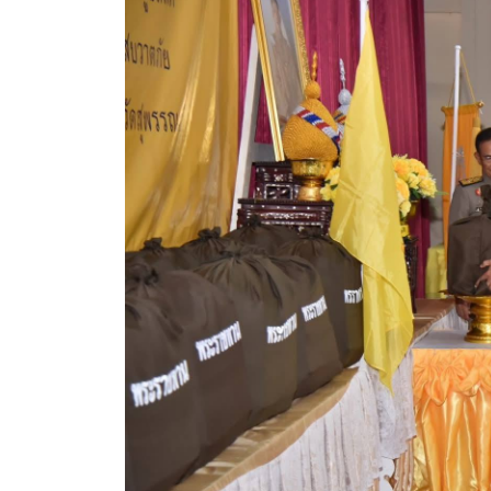
ประกาศขายทอดตลาดทรัพย์สินประจำปี
ประกาศกำหนดอายุการใช้งานของสินทรัพย์ขององค์การ
คู่มือการปฏิบัติงานฝ่ายทะเบียนพัสดุและทรัพย์สิน
การประเมินความพึงพอใจของการดำเนินงาน อบจ.สุพ
ขั้นตอนและวิธีการชำระภาษีฯ
แบบฟอร์มการชำระภาษีฯ
การบริการแบบเบ็ดเสร็จ (One Stop Service)
หนังสือสั่งการ