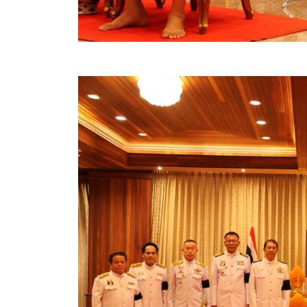
สรุปผลการปฏิบัติงานประจำเดือน GPS
ระเบียบพัสดุฯ การจัดซื้อจัดจ้าง
การเสริมสร้างคุณธรรมจริยธรรม
ITA : การประเมินคุณธรรมและความโปร่งใสในการดำ
การจัดการความรู้ (KM)
ข้อระเบียบและกฎหมาย
มาตรฐานการปฏิบัติงาน
แผนพัฒนาท้องถิ่น ของอบจ.สุพรรณบุรี