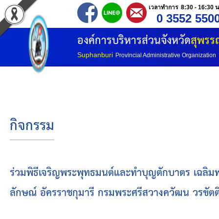
เวลาทำการ 8:30 - 16:30 น
0 3552 550
หน้าแรก
องค์การบริหารส่วนจังหวัด
สุพรรณ
ประวัติ อบจ
Suphanburi
Provincial Administrative Organization
ข้อมูลพื้นฐาน
อำนาจหน้าที่
กิจกรรม
โครงสร้างองค์กร
โครงสร้างการแบ่งส่วนราชการ
ร่วมพิธีเจริญพระพุทธมนต์และทำบุญตักบาตร เฉลิมพ
ลักษณ์ อัครราชกุมารี กรมพระศรีสวางควัฒน วรขัตต
วิสัยทัศน์