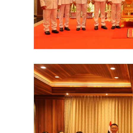
ข้อบัญญัติงบประมาณรายจ่ายประจำปี ของ อบจ.สุพ
ข้อบัญญัติอื่นๆ ของ อบจ.สุพรรณบุรี
รายงานการประชุมสภา อบจ.สุพรรณบุรี
รายงานรายรับรายจ่าย อบจ.สุพรรณบุรี
รายงานการติดตามและประเมินผลแผนพัฒนาท้องถิ่นข
สรุปผลการประเมินความพึงพอใจ
ระบบสืบค้นข้อมูล ประกาศ ก.จ.จ. สุพรรณบุรี (พ.ศ.2
Document