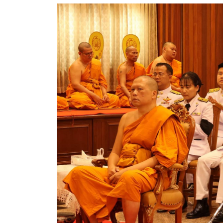
ประกาศขายทอดตลาดทรัพย์สินประจำปี
ประกาศกำหนดอายุการใช้งานของสินทรัพย์ขององค์การ
คู่มือการปฏิบัติงานฝ่ายทะเบียนพัสดุและทรัพย์สิน
การประเมินความพึงพอใจของการดำเนินงาน อบจ.สุพ
ขั้นตอนและวิธีการชำระภาษีฯ
แบบฟอร์มการชำระภาษีฯ
การบริการแบบเบ็ดเสร็จ (One Stop Service)
หนังสือสั่งการ