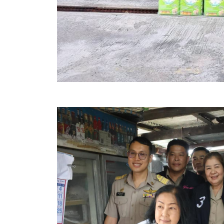
ข้อบัญญัติงบประมาณรายจ่ายประจำปี ของ อบจ.สุพ
ข้อบัญญัติอื่นๆ ของ อบจ.สุพรรณบุรี
รายงานการประชุมสภา อบจ.สุพรรณบุรี
รายงานรายรับรายจ่าย อบจ.สุพรรณบุรี
รายงานการติดตามและประเมินผลแผนพัฒนาท้องถิ่นข
สรุปผลการประเมินความพึงพอใจ
ระบบสืบค้นข้อมูล ประกาศ ก.จ.จ. สุพรรณบุรี (พ.ศ.2
Document