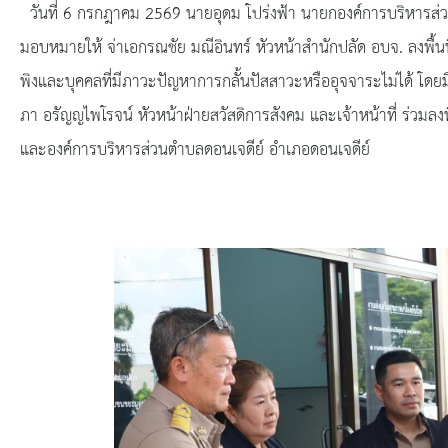
ยุทธศาสตร์การพัฒนา
วันที่ 6 กรกฎาคม 2569 นายอุดม โปร่งฟ้า นายกองค์การบริหารส่ว
มอบหมายให้ จ่าเอกรณชัย มณีอินทร์ หัวหน้าสำนักปลัด อบจ. ลงพื้นที
ประวัตินายก
พิงและบุคคลที่มีภาวะปัญหาการกลั้นปัสสาวะหรืออุจจาระไม่ได้ โ
รายการ อบจ.สัมพันธ์
ภา อรัญญไพโรจน์ หัวหน้าฝ่ายสวัสดิการสังคม และเจ้าหน้าที่ ร่วมลง
และองค์การบริหารส่วนตำบลดอนเจดีย์ อำเภอดอนเจดีย์
กิจกรรม
ข่าวประชาสัมพันธ์
ประกาศจัดซื้อ-จัดจ้าง
ประกาศจัดซื้อ-จัดจ้างภาครัฐ
รายงานผู้ใช้บริการกล้อง CCTV