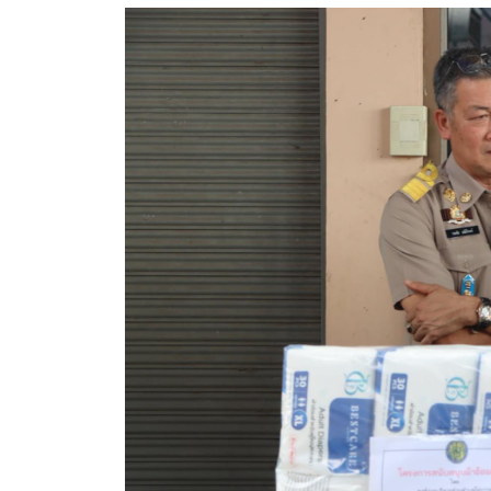
ประกาศขายทอดตลาดทรัพย์สินประจำปี
ประกาศกำหนดอายุการใช้งานของสินทรัพย์ขององค์การ
คู่มือการปฏิบัติงานฝ่ายทะเบียนพัสดุและทรัพย์สิน
การประเมินความพึงพอใจของการดำเนินงาน อบจ.สุพ
ขั้นตอนและวิธีการชำระภาษีฯ
แบบฟอร์มการชำระภาษีฯ
การบริการแบบเบ็ดเสร็จ (One Stop Service)
หนังสือสั่งการ