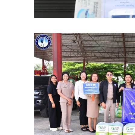
สรุปผลการปฏิบัติงานประจำเดือน GPS
ระเบียบพัสดุฯ การจัดซื้อจัดจ้าง
การเสริมสร้างคุณธรรมจริยธรรม
ITA : การประเมินคุณธรรมและความโปร่งใสในการดำ
การจัดการความรู้ (KM)
ข้อระเบียบและกฎหมาย
มาตรฐานการปฏิบัติงาน
แผนพัฒนาท้องถิ่น ของอบจ.สุพรรณบุรี