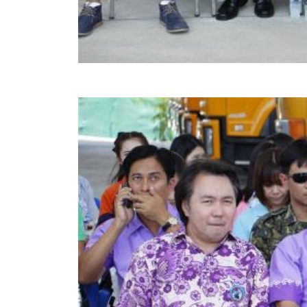
สรุปผลการปฏิบัติงานประจำเดือน GPS
ระเบียบพัสดุฯ การจัดซื้อจัดจ้าง
การเสริมสร้างคุณธรรมจริยธรรม
ITA : การประเมินคุณธรรมและความโปร่งใสในการดำ
การจัดการความรู้ (KM)
ข้อระเบียบและกฎหมาย
มาตรฐานการปฏิบัติงาน
แผนพัฒนาท้องถิ่น ของอบจ.สุพรรณบุรี