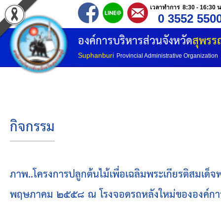
เวลาทำการ 8:30 - 16:30 น
0 3552 550
หน้าแรก
องค์การบริหารส่วนจังหวัด
สุพรรณ
ประวัติ อบจ
Suphanburi
Provincial Administrative Organization
ข้อมูลพื้นฐาน
อำนาจหน้าที่
กิจกรรม
โครงสร้างองค์กร
โครงสร้างการแบ่งส่วนราชการ
ภาพ..โครงการปลูกต้นไม้เพื่อเฉลิมพระเกียรติสมเด็จ
พฤษภาคม ๒๕๕๘ ณ โรงจอดรถหลังใหม่ขององค์การบร
วิสัยทัศน์