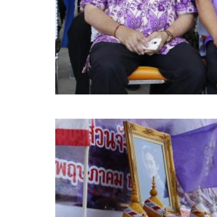
ข้อบัญญัติงบประมาณรายจ่ายประจำปี ของ อบจ.สุพ
ข้อบัญญัติอื่นๆ ของ อบจ.สุพรรณบุรี
รายงานการประชุมสภา อบจ.สุพรรณบุรี
รายงานรายรับรายจ่าย อบจ.สุพรรณบุรี
รายงานการติดตามและประเมินผลแผนพัฒนาท้องถิ่นข
สรุปผลการประเมินความพึงพอใจ
ระบบสืบค้นข้อมูล ประกาศ ก.จ.จ. สุพรรณบุรี (พ.ศ.2
Document