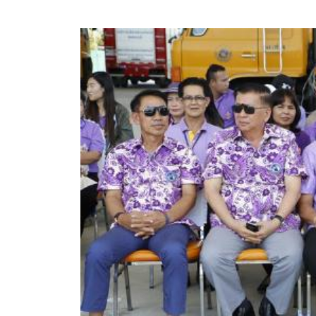
ประกาศขายทอดตลาดทรัพย์สินประจำปี
ประกาศกำหนดอายุการใช้งานของสินทรัพย์ขององค์การ
คู่มือการปฏิบัติงานฝ่ายทะเบียนพัสดุและทรัพย์สิน
การประเมินความพึงพอใจของการดำเนินงาน อบจ.สุพ
ขั้นตอนและวิธีการชำระภาษีฯ
แบบฟอร์มการชำระภาษีฯ
การบริการแบบเบ็ดเสร็จ (One Stop Service)
หนังสือสั่งการ