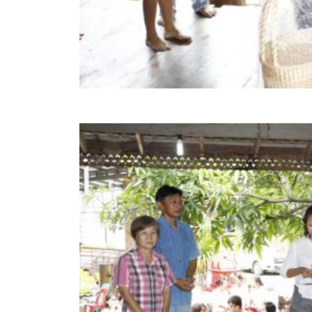
ข้อบัญญัติงบประมาณรายจ่ายประจำปี ของ อบจ.สุพ
ข้อบัญญัติอื่นๆ ของ อบจ.สุพรรณบุรี
รายงานการประชุมสภา อบจ.สุพรรณบุรี
รายงานรายรับรายจ่าย อบจ.สุพรรณบุรี
รายงานการติดตามและประเมินผลแผนพัฒนาท้องถิ่นข
สรุปผลการประเมินความพึงพอใจ
ระบบสืบค้นข้อมูล ประกาศ ก.จ.จ. สุพรรณบุรี (พ.ศ.2
Document