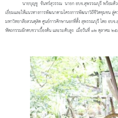
ยุทธศาสตร์การพัฒนา
นายบุญชู จันทร์สุวรรณ นายก อบจ.สุพรรณบุรี พร้อมด้วย หั
เยี่ยมและให้แนวทางการพัฒนาตามโครงการพัฒนาวิถีชีวิตชุมชน สู่
ประวัตินายก
มหาวิทยาลัยสวนดุสิต ศูนย์การศึกษานอกที่ตั้ง สุพรรณบุรี โดย อ
รายการ อบจ.สัมพันธ์
หัตถกรรมผักตบชวาเบื้องต้น และระดับสูง เมื่อวันที่ ๑๒ ตุลาคม ๒๕๕
กิจกรรม
ข่าวประชาสัมพันธ์
ประกาศจัดซื้อ-จัดจ้าง
ประกาศจัดซื้อ-จัดจ้างภาครัฐ
รายงานผู้ใช้บริการกล้อง CCTV