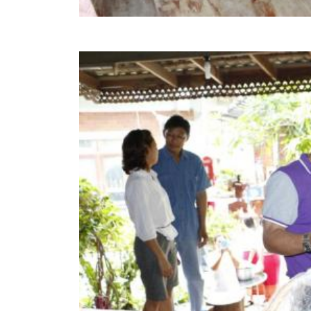
สรุปผลการปฏิบัติงานประจำเดือน GPS
ระเบียบพัสดุฯ การจัดซื้อจัดจ้าง
การเสริมสร้างคุณธรรมจริยธรรม
ITA : การประเมินคุณธรรมและความโปร่งใสในการดำ
การจัดการความรู้ (KM)
ข้อระเบียบและกฎหมาย
มาตรฐานการปฏิบัติงาน
แผนพัฒนาท้องถิ่น ของอบจ.สุพรรณบุรี