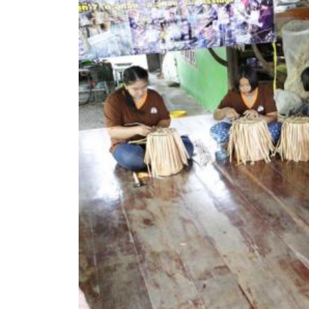
ประกาศขายทอดตลาดทรัพย์สินประจำปี
ประกาศกำหนดอายุการใช้งานของสินทรัพย์ขององค์การ
คู่มือการปฏิบัติงานฝ่ายทะเบียนพัสดุและทรัพย์สิน
การประเมินความพึงพอใจของการดำเนินงาน อบจ.สุพ
ขั้นตอนและวิธีการชำระภาษีฯ
แบบฟอร์มการชำระภาษีฯ
การบริการแบบเบ็ดเสร็จ (One Stop Service)
หนังสือสั่งการ