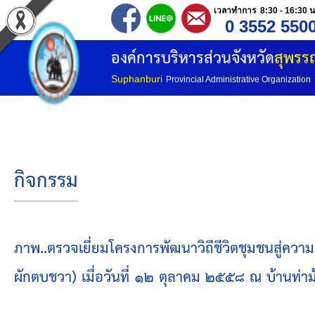
เวลาทำการ 8:30 - 16:30 น
0 3552 550
หน้าแรก
องค์การบริหารส่วนจังหวัด
สุพรรณ
ประวัติ อบจ
Suphanburi
Provincial Administrative Organization
ข้อมูลพื้นฐาน
อำนาจหน้าที่
กิจกรรม
โครงสร้างองค์กร
โครงสร้างการแบ่งส่วนราชการ
ภาพ..ตรวจเยี่ยมโครงการพัฒนาวิถีชีวิตชุมชนสู่คว
ผักตบชวา) เมื่อวันที่ ๑๒ ตุลาคม ๒๕๕๘ ณ บ้านท่าม้า
วิสัยทัศน์