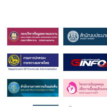
ข้อบัญญัติงบประมาณรายจ่ายประจำปี ของ อบจ.สุพ
ข้อบัญญัติอื่นๆ ของ อบจ.สุพรรณบุรี
รายงานการประชุมสภา อบจ.สุพรรณบุรี
รายงานรายรับรายจ่าย อบจ.สุพรรณบุรี
รายงานการติดตามและประเมินผลแผนพัฒนาท้องถิ่นข
สรุปผลการประเมินความพึงพอใจ
ระบบสืบค้นข้อมูล ประกาศ ก.จ.จ. สุพรรณบุรี (พ.ศ.2
Document