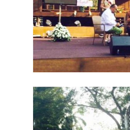
ประกาศขายทอดตลาดทรัพย์สินประจำปี
ประกาศกำหนดอายุการใช้งานของสินทรัพย์ขององค์การ
คู่มือการปฏิบัติงานฝ่ายทะเบียนพัสดุและทรัพย์สิน
การประเมินความพึงพอใจของการดำเนินงาน อบจ.สุพ
ขั้นตอนและวิธีการชำระภาษีฯ
แบบฟอร์มการชำระภาษีฯ
การบริการแบบเบ็ดเสร็จ (One Stop Service)
หนังสือสั่งการ