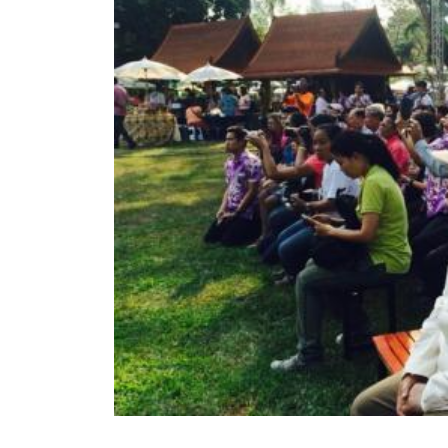
สรุปผลการปฏิบัติงานประจำเดือน GPS
ระเบียบพัสดุฯ การจัดซื้อจัดจ้าง
การเสริมสร้างคุณธรรมจริยธรรม
ITA : การประเมินคุณธรรมและความโปร่งใสในการดำ
การจัดการความรู้ (KM)
ข้อระเบียบและกฎหมาย
มาตรฐานการปฏิบัติงาน
แผนพัฒนาท้องถิ่น ของอบจ.สุพรรณบุรี