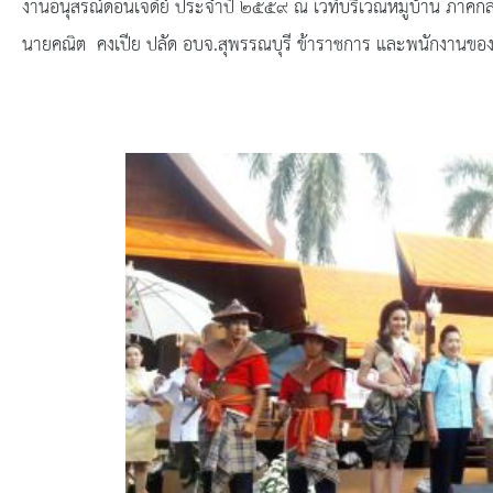
ยุทธศาสตร์การพัฒนา
งานอนุสรณ์ดอนเจดีย์ ประจำปี ๒๕๕๙ ณ เวทีบริเวณหมู่บ้าน ภาคก
นายคณิต คงเปีย ปลัด อบจ.สุพรรณบุรี ข้าราชการ และพนักงานของ อ
ประวัตินายก
รายการ อบจ.สัมพันธ์
กิจกรรม
ข่าวประชาสัมพันธ์
ประกาศจัดซื้อ-จัดจ้าง
ประกาศจัดซื้อ-จัดจ้างภาครัฐ
รายงานผู้ใช้บริการกล้อง CCTV