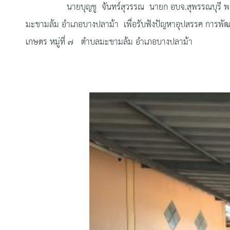
นายบุญชู จันทร์สุวรรณ นายก อบจ.สุพรรณบุรี พร้อมด้วยข
มะขามล้ม อำเภอบางปลาม้า เพื่อรับฟังปัญหาอุปสรรค การพัฒนา
เกษตร หมู่ที่ ๗ ตำบลมะขามล้ม อำเภอบางปลาม้า