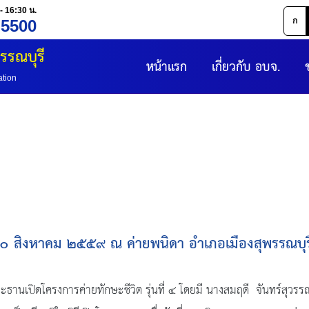
- 16:30 น.
ก
 5500
รรณบุรี
หน้าแรก
เกี่ยวกับ อบจ.
ation
ที่ ๒๐ สิงหาคม ๒๕๕๙ ณ ค่ายพนิดา อำเภอเมืองสุพรรณบุร
ปิดโครงการค่ายทักษะชีวิต รุ่นที่ ๔ โดยมี นางสมฤดี จันทร์สุวรร