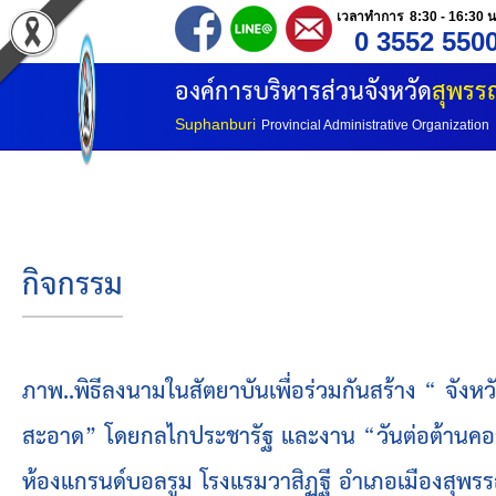
เวลาทำการ 8:30 - 16:30 น
0 3552 550
หน้าแรก
องค์การบริหารส่วนจังหวัด
สุพรรณ
ประวัติ อบจ
Suphanburi
Provincial Administrative Organization
ข้อมูลพื้นฐาน
อำนาจหน้าที่
กิจกรรม
โครงสร้างองค์กร
โครงสร้างการแบ่งส่วนราชการ
ภาพ..พิธีลงนามในสัตยาบันเพื่อร่วมกันสร้าง “ จั
สะอาด” โดยกลไกประชารัฐ และงาน “วันต่อต้านคอร
วิสัยทัศน์
ห้องแกรนด์บอลรูม โรงแรมวาสิฏฐี อำเภอเมืองสุพรร