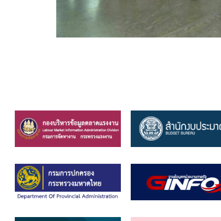
ข้อบัญญัติงบประมาณรายจ่ายประจำปี ของ อบจ.สุพ
ข้อบัญญัติอื่นๆ ของ อบจ.สุพรรณบุรี
รายงานการประชุมสภา อบจ.สุพรรณบุรี
รายงานรายรับรายจ่าย อบจ.สุพรรณบุรี
รายงานการติดตามและประเมินผลแผนพัฒนาท้องถิ่นข
สรุปผลการประเมินความพึงพอใจ
ระบบสืบค้นข้อมูล ประกาศ ก.จ.จ. สุพรรณบุรี (พ.ศ.2
Document