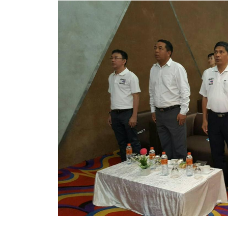
ประกาศขายทอดตลาดทรัพย์สินประจำปี
ประกาศกำหนดอายุการใช้งานของสินทรัพย์ขององค์การ
คู่มือการปฏิบัติงานฝ่ายทะเบียนพัสดุและทรัพย์สิน
การประเมินความพึงพอใจของการดำเนินงาน อบจ.สุพ
ขั้นตอนและวิธีการชำระภาษีฯ
แบบฟอร์มการชำระภาษีฯ
การบริการแบบเบ็ดเสร็จ (One Stop Service)
หนังสือสั่งการ