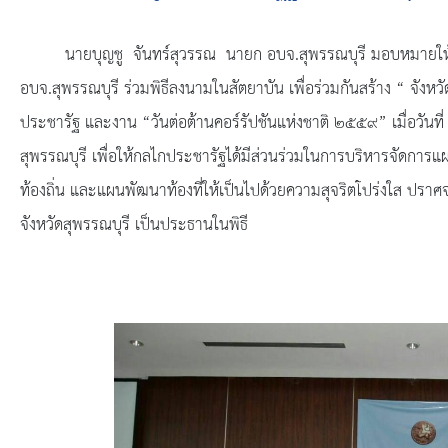
ยุทธศาสตร์การพัฒนา
นายบุญชู จันทร์สุวรรณ นายก อบจ.สุพรรณบุรี มอบหมายให้ นา
ประวัตินายก
อบจ.สุพรรณบุรี ร่วมพิธีลงนามในสัตยาบัน เพื่อร่วมกันสร้าง “ จ
รายการ อบจ.สัมพันธ์
ประชารัฐ และงาน “วันต่อต้านคอร์รัปชันแห่งชาติ ๒๕๕๙” เมื่อวั
สุพรรณบุรี เพื่อให้กลไกประชารัฐได้มีส่วนร่วมในการบริหารจั
กิจกรรม
ท้องถิ่น และแผนพัฒนาท้องที่ให้เป็นไปด้วยความสุจริตโปร่งใส ปราศจา
ข่าวประชาสัมพันธ์
จังหวัดสุพรรณบุรี เป็นประธานในพิธี
ประกาศจัดซื้อ-จัดจ้าง
ประกาศจัดซื้อ-จัดจ้างภาครัฐ
รายงานผู้ใช้บริการกล้อง CCTV