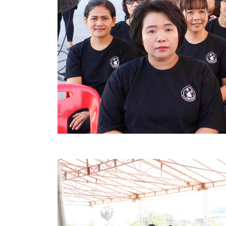
ข้อบัญญัติงบประมาณรายจ่ายประจำปี ของ อบจ.สุพ
ข้อบัญญัติอื่นๆ ของ อบจ.สุพรรณบุรี
รายงานการประชุมสภา อบจ.สุพรรณบุรี
รายงานรายรับรายจ่าย อบจ.สุพรรณบุรี
รายงานการติดตามและประเมินผลแผนพัฒนาท้องถิ่นข
สรุปผลการประเมินความพึงพอใจ
ระบบสืบค้นข้อมูล ประกาศ ก.จ.จ. สุพรรณบุรี (พ.ศ.2
Document