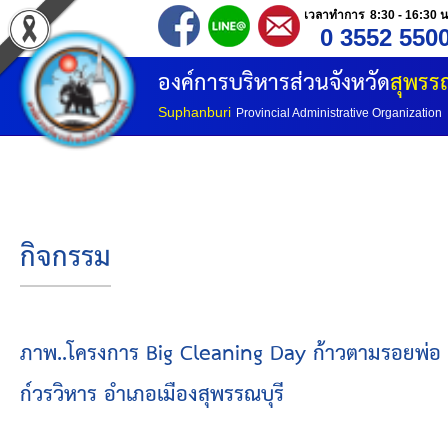
เวลาทำการ 8:30 - 16:30 น
0 3552 550
หน้าแรก
องค์การบริหารส่วนจังหวัด
สุพรรณ
ประวัติ อบจ
Suphanburi
Provincial Administrative Organization
ข้อมูลพื้นฐาน
อำนาจหน้าที่
กิจกรรม
โครงสร้างองค์กร
โครงสร้างการแบ่งส่วนราชการ
ภาพ..โครงการ Big Cleaning Day ก้าวตามรอยพ่อ ขอท
ก์วรวิหาร อำเภอเมืองสุพรรณบุรี
วิสัยทัศน์