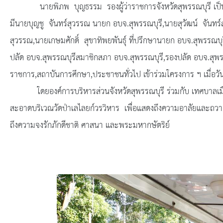
ยุทธศาสตร์การพัฒนา
นายพิภพ บุญธรรม รองผู้ว่าราชการจังหวัดสุพรรณบุรี เป็นประ
มีนายบุญชู จันทร์สุวรรณ นายก อบจ.สุพรรณบุรี,นายสุวัฒน์ จันทร
ประวัตินายก
สุวรรณ,นายเกษมศักดิ์ สุขาทิพยพันธุ์ ที่ปรึกษานายก อบจ.สุพรรณบ
รายการ อบจ.สัมพันธ์
ปลัด อบจ.สุพรรณบุรีสมาชิกสภา อบจ.สุพรรณบุรี,รองปลัด อบจ.สุพร
ราชการ,สถาบันการศึกษา,ประชาชนทั่วไป เข้าร่วมโครงการ ฯ เมื่อวั
กิจกรรม
โดยองค์การบริหารส่วนจังหวัดสุพรรณบุรี ร่วมกับ เทศบาลเมือง
สะอาดบริเวณวัดป่าเลไลยก์วรวิหาร เพื่อแสดงถึงความอาลัยและ
ข่าวประชาสัมพันธ์
ถึงความจงรักภักดีชาติ ศาสนา และพระมหากษัตริย์
ประกาศจัดซื้อ-จัดจ้าง
ประกาศจัดซื้อ-จัดจ้างภาครัฐ
รายงานผู้ใช้บริการกล้อง CCTV