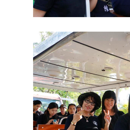
ประกาศขายทอดตลาดทรัพย์สินประจำปี
ประกาศกำหนดอายุการใช้งานของสินทรัพย์ขององค์การ
คู่มือการปฏิบัติงานฝ่ายทะเบียนพัสดุและทรัพย์สิน
การประเมินความพึงพอใจของการดำเนินงาน อบจ.สุพ
ขั้นตอนและวิธีการชำระภาษีฯ
แบบฟอร์มการชำระภาษีฯ
การบริการแบบเบ็ดเสร็จ (One Stop Service)
หนังสือสั่งการ