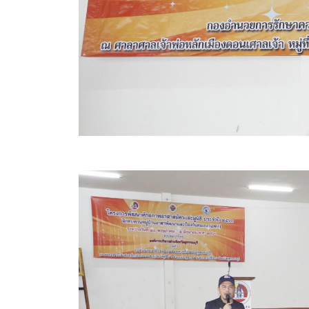
ข้อบัญญัติงบประมาณรายจ่ายประจำปี ของ อบจ.สุพ
ข้อบัญญัติอื่นๆ ของ อบจ.สุพรรณบุรี
รายงานการประชุมสภา อบจ.สุพรรณบุรี
รายงานรายรับรายจ่าย อบจ.สุพรรณบุรี
รายงานการติดตามและประเมินผลแผนพัฒนาท้องถิ่นข
สรุปผลการประเมินความพึงพอใจ
ระบบสืบค้นข้อมูล ประกาศ ก.จ.จ. สุพรรณบุรี (พ.ศ.2
Document