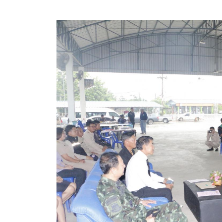
ประกาศขายทอดตลาดทรัพย์สินประจำปี
ประกาศกำหนดอายุการใช้งานของสินทรัพย์ขององค์การ
คู่มือการปฏิบัติงานฝ่ายทะเบียนพัสดุและทรัพย์สิน
การประเมินความพึงพอใจของการดำเนินงาน อบจ.สุพ
ขั้นตอนและวิธีการชำระภาษีฯ
แบบฟอร์มการชำระภาษีฯ
การบริการแบบเบ็ดเสร็จ (One Stop Service)
หนังสือสั่งการ