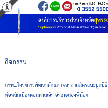
เวลาทำการ 8:30 - 16:30 น
0 3552 550
หน้าแรก
องค์การบริหารส่วนจังหวัด
สุพรรณ
ประวัติ อบจ
Suphanburi
Provincial Administrative Organization
ข้อมูลพื้นฐาน
อำนาจหน้าที่
กิจกรรม
โครงสร้างองค์กร
โครงสร้างการแบ่งส่วนราชการ
ภาพ...โครงการพัฒนาศักยภาพอาสาสมัครและมูลนิธิ 
พ่อหลักเมืองดอนศาลเจ้า อำเภอสองพี่น้อง
วิสัยทัศน์