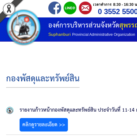
เวลาทำการ 8:30 - 16:30 น
0 3552 550
หน้าแรก
องค์การบริหารส่วนจังหวัด
สุพรรณ
ประวัติ อบจ
Suphanburi
Provincial Administrative Organization
ข้อมูลพื้นฐาน
อำนาจหน้าที่
กองพัสดุและทรัพย์สิน
โครงสร้างองค์กร
โครงสร้างการแบ่งส่วนราชการ
รายงานก้าวหน้ากองพัสดุและทรัพย์สิน ประจำวันที่ 11-14 
วิสัยทัศน์
คลิกดูรายละเอียด >>